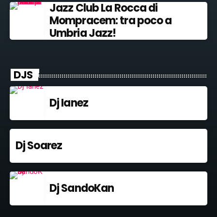
Jazz Club La Rocca di
Mompracem: tra poco a
Umbria Jazz!
DJS
Dj Ianez
Dj Soarez
Dj SandoKan