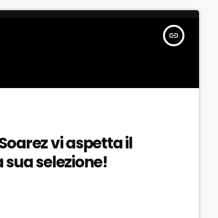
insert_link
Soarez vi aspetta il
a sua selezione!