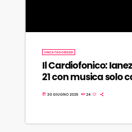
UNCATEGORIZED
Il Cardiofonico: Iane
21 con musica solo c
30 GIUGNO 2025
24
today