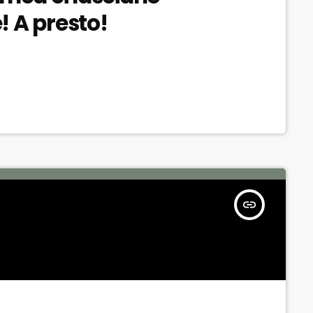
A presto!
insert_link