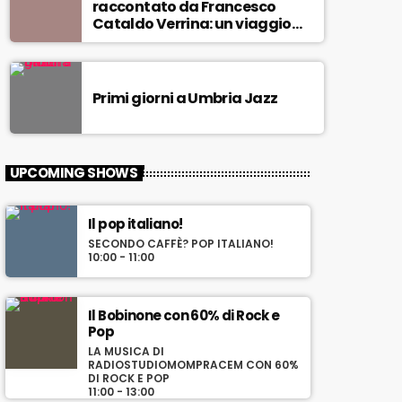
raccontato da Francesco
e
Cataldo Verrina: un viaggio
m
tra Miles Davis e John
e
Coltrane. In diretta da Egea.
a
l
Primi giorni a Umbria Jazz
l
a
s
u
UPCOMING SHOWS
a
p
i
Il pop italiano!
ù
SECONDO CAFFÈ? POP ITALIANO!
b
10:00 - 11:00
e
l
l
Il Bobinone con 60% di Rock e
a
Pop
m
LA MUSICA DI
u
RADIOSTUDIOMOMPRACEM CON 60%
DI ROCK E POP
s
11:00 - 13:00
i