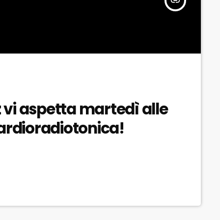
insert_link
z vi aspetta martedì alle
ardioradiotonica!