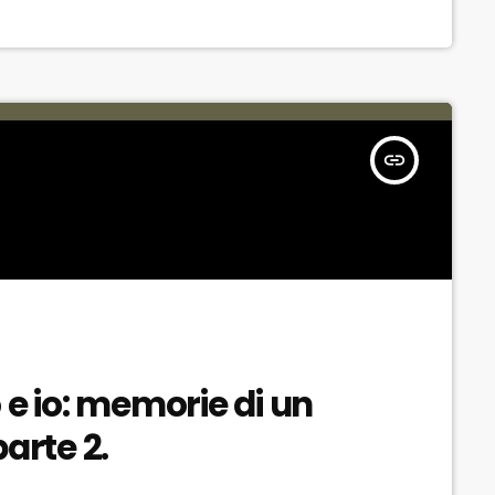
insert_link
 e io: memorie di un
parte 2.