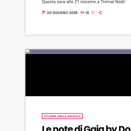
Questa sera alle 21 insieme a Tremal Naik!
30 GIUGNO 2025
15
today
STORIA DELLA MUSICA
Le note di Gaia by D