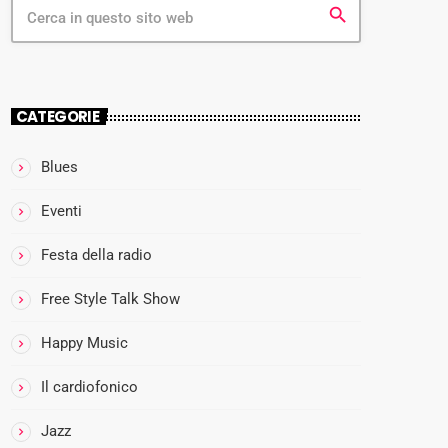
search
80S
AL
LUN
CATEGORIE
GOM
08:00
ARE
more_vert
- 10:00
Blues
DI
MOM
close
Eventi
PRA
A
CEM:
L
Festa della radio
IL
L
PRIM
U
Free Style Talk Show
O
N
CAFF
Happy Music
G
E’
O
Il cardiofonico
M
A
Jazz