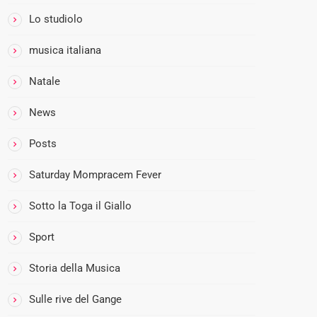
R
E
Lo studiolo
D
musica italiana
I
M
Natale
O
M
News
P
R
Posts
A
Saturday Mompracem Fever
C
E
Sotto la Toga il Giallo
M
:
Sport
I
L
Storia della Musica
P
Sulle rive del Gange
R