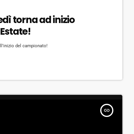
edì torna ad inizio
Estate!
l'inizio del campionato!
insert_link