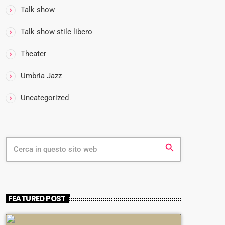
I
Talk show
M
O
Talk show stile libero
C
A
Theater
F
Umbria Jazz
F
E
Uncategorized
’
I
l
p
G
r
search
u
i
s
m
t
o
c
a
a
i
FEATURED POST
f
l
f
t
è
u