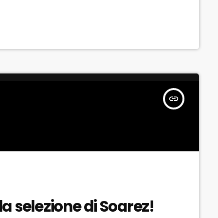
insert_link
la selezione di Soarez!