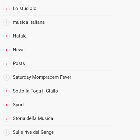
e
c
Lo studiolo
o
musica italiana
n
6
Natale
0
%
News
d
i
Posts
R
Saturday Mompracem Fever
o
c
Sotto la Toga il Giallo
k
e
Sport
P
o
Storia della Musica
p
Sulle rive del Gange
L