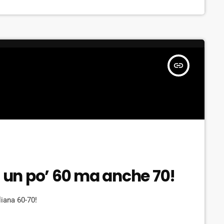
insert_link
: un po’ 60 ma anche 70!
liana 60-70!