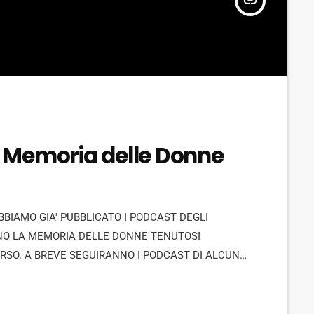
insert_link
 Memoria delle Donne
BBIAMO GIA' PUBBLICATO I PODCAST DEGLI
NO LA MEMORIA DELLE DONNE TENUTOSI
ORSO. A BREVE SEGUIRANNO I PODCAST DI ALCUNI
QUALSIASI INFORMAZIONE SCRIVETECI A