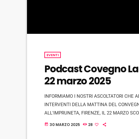
EVENTI
Podcast Covegno La
22 marzo 2025
INFORMIAMO I NOSTRI ASCOLTATORI CHE A
INTERVENTI DELLA MATTINA DEL CONVEG
ALL'IMPRUNETA, FIRENZE, IL 22 MARZO SC
DEGLI INTERVENTI DEL POMERIGGIO. PER 
30 MARZO 2025
28
today
info@radiostudiomompracem.com