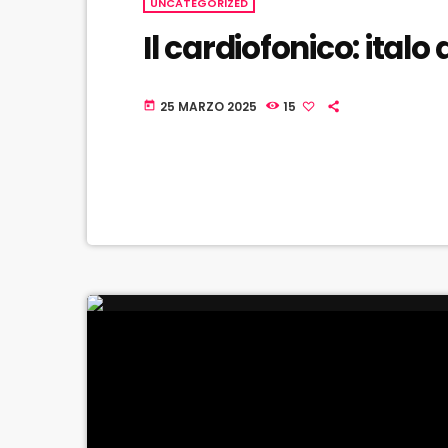
UNCATEGORIZED
Il cardiofonico: ital
25 MARZO 2025
15
today