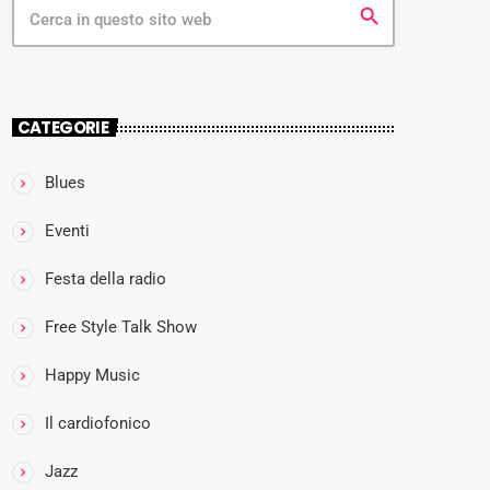
search
GENERE MU
Il Bobi
CATEGORIE
60% di 
more_vert
11:30 - 16:
Blues
close
Eventi
I
l
Festa della radio
B
o
Free Style Talk Show
b
Happy Music
i
n
Il cardiofonico
o
n
Jazz