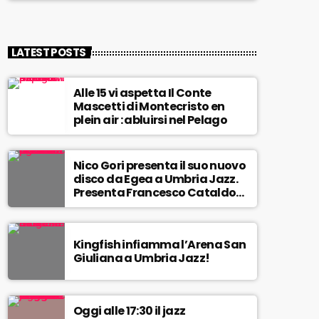
LATEST POSTS
Alle 15 vi aspetta Il Conte
Mascetti di Montecristo en
plein air : abluirsi nel Pelago
Nico Gori presenta il suo nuovo
disco da Egea a Umbria Jazz.
Presenta Francesco Cataldo
Verrina
Kingfish infiamma l’Arena San
Giuliana a Umbria Jazz!
Oggi alle 17:30 il jazz