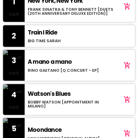
1
New York, New York
add_shopping_cart
FRANK SINATRA & TONY BENNETT [DUETS
(20TH ANNIVERSARY DELUXE EDITION)]
Train I Ride
2
BIG TIME SARAH
3
A mano a mano
add_shopping_cart
RINO GAETANO [Q CONCERT - EP]
4
Watson's Blues
add_shopping_cart
BOBBY WATSON [APPOINTMENT IN
MILANO]
5
Moondance
add_shopping_cart