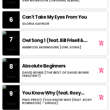
VAN MORRISON [ORIGINAL ALBUM]
Can't Take My Eyes From You
6
GLORIA GAYNOR
7
Owl Song 1 (feat. Bill Frisell &
add_shopping_cart
Herlin Riley)
AMBROSE AKINMUSIRE [OWL SONG]
8
Absolute Beginners
add_shopping_cart
DAVID BOWIE [THE BEST OF DAVID BOWIE
1980/1987]
9
You Know Why (feat. Roxy
add_shopping_cart
Robinson) [Disco Version]
PINO PRESTI [YOU KNOW WHY (FEAT. ROXY
ROBINSON) - SINGLE]