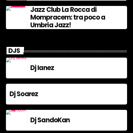
Jazz Club La Rocca di
Mompracem: tra poco a
Umbria Jazz!
DJS
Dj Ianez
Dj Soarez
Dj SandoKan