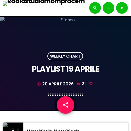
search
menu
play_arrow
WEEKLY CHART
PLAYLIST 19 APRILE
20 APRILE 2026
21
today
share
email