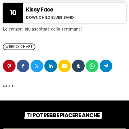
Kissy Face
10
DOWNCHILD BLUES BAND
Le canzoni più ascoltate della settimana!
WEEKLY CHART
email
RATE IT
TI POTREBBE PIACERE ANCHE