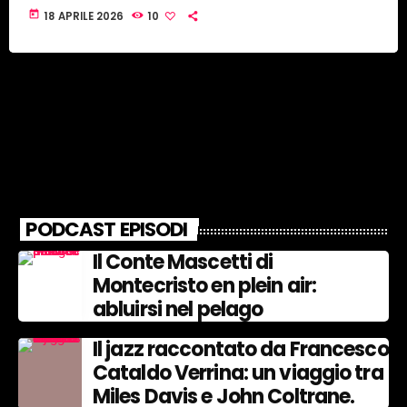
today
18 APRILE 2026
10
PODCAST EPISODI
Il Conte Mascetti di
Montecristo en plein air:
abluirsi nel pelago
Il jazz raccontato da Francesco
Cataldo Verrina: un viaggio tra
Miles Davis e John Coltrane.