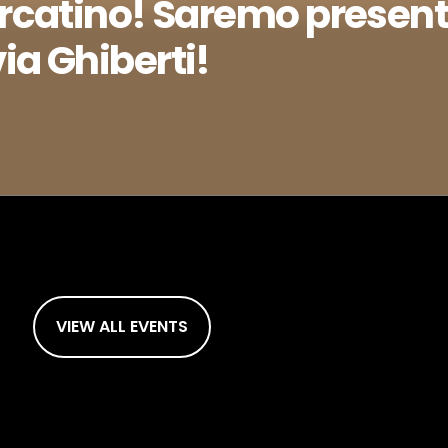
ercatino! Saremo presenti
ia Ghiberti!
Ianez, Dj Soarez, Dj Sandokan e tanti altri amici! Venite a trovarci!
VIEW ALL EVENTS