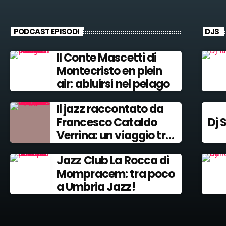
PODCAST EPISODI
DJS
Il Conte Mascetti di
Montecristo en plein
air: abluirsi nel pelago
Il jazz raccontato da
Francesco Cataldo
Dj 
Verrina: un viaggio tra
Miles Davis e John
Jazz Club La Rocca di
Coltrane.
Mompracem: tra poco
a Umbria Jazz!