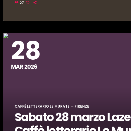
Venite a scoprirlo!
Questa sera torna la Cantata Anarchica: appuntamento alle
27
28
MAR 2026
CAFFÈ LETTERARIO LE MURATE — FIRENZE
Sabato 28 marzo Lazer 
Caffè letterario Le Mu