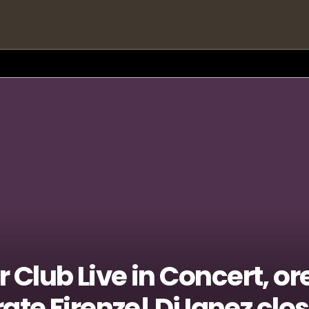
 20:30 in Piazza Santissima Annunziata! Buon compleanno Fabrizio!
Club Live in Concert, ore
rate Firenze! Dj Ianez clo