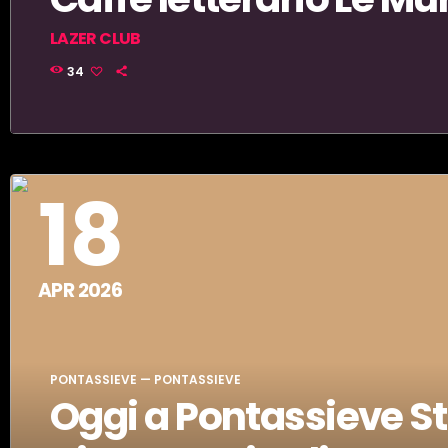
LAZER CLUB
Lazer Club Live in Concert, ore 21, Caffè letterario Le Murat
34
18
APR 2026
PONTASSIEVE — PONTASSIEVE
Oggi a Pontassieve St