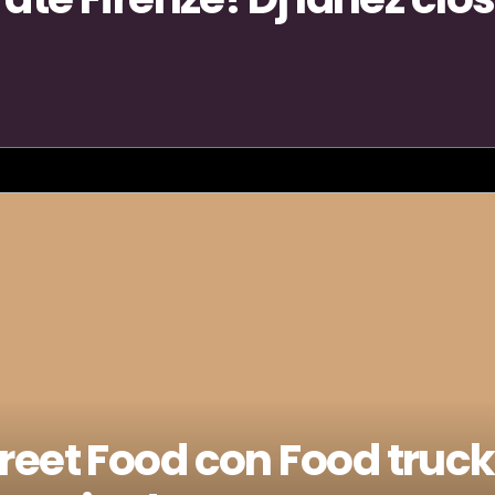
e Firenze! opening Febe-India-Michele! Dj Ianez closing!
reet Food con Food truck