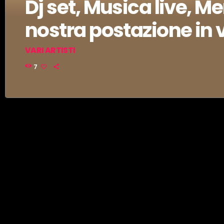
Dj set, Musica live, M
nostra postazione in v
VARI ARTISTI
Vi aspettiamo nelle nostra postazione in via Ghiberti con Dj 
7