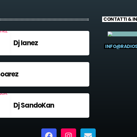
CONTATTI & I
Dj Ianez
INFO@RADIO
Soarez
Dj SandoKan