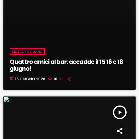
MUSICA ITALIANA
Quattro amici al bar: accadde il 15 16 e 18
giugno!
today
15 GIUGNO 2026
10
play_arrow