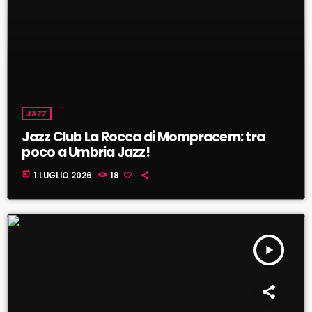
JAZZ
Jazz Club La Rocca di Mompracem: tra
poco a Umbria Jazz!
today
1 LUGLIO 2026
18
play_arrow