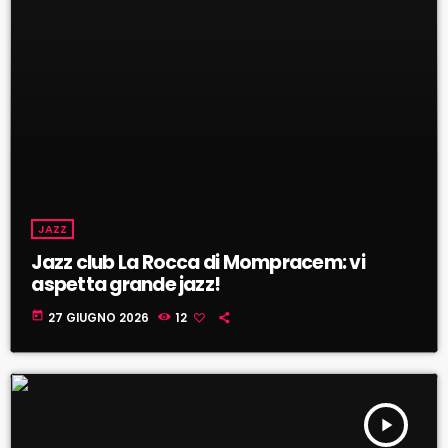
JAZZ
Jazz club La Rocca di Mompracem: vi
aspetta grande jazz!
today
27 GIUGNO 2026
12
play_arrow