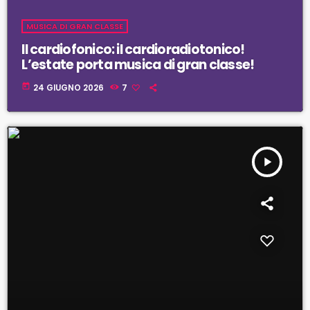
MUSICA DI GRAN CLASSE
Il cardiofonico: il cardioradiotonico!
L’estate porta musica di gran classe!
today
24 GIUGNO 2026
7
play_arrow