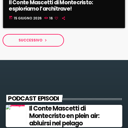
Il Conte Mascetti di Montecristo:
esploriamo l’architrave!
today
15 GIUGNO 2026
16
SUCCESSIVO
navigate_next
PODCAST EPISODI
Il Conte Mascetti di
Montecristo en plein air:
abluirsi nel pelago