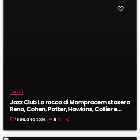
JAZZ
Jazz Club La rocca di Mompracem stasera
Reno, Cohen, Potter, Hawkins, Collier e
Powell!
today
15 GIUGNO 2026
5