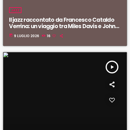
JAZZ
Il jazz raccontato da Francesco Cataldo
Verrina: un viaggio tra Miles Davis e John
Coltrane.
today
9 LUGLIO 2026
16
play_arrow