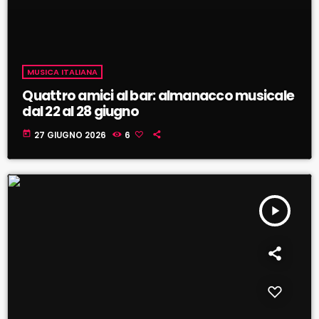
MUSICA ITALIANA
Quattro amici al bar: almanacco musicale
dal 22 al 28 giugno
today
27 GIUGNO 2026
6
play_arrow