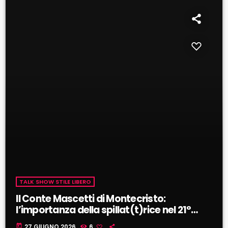
TALK SHOW STILE LIBERO
Il Conte Mascetti di Montecristo:
l’importanza della spillat(t)rice nel 21°
secolo!
today
27 GIUGNO 2026
6