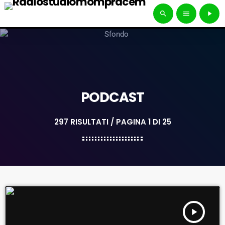
search
menu
play_arrow
PODCAST
297 RISULTATI / PAGINA 1 DI 25
play_arrow