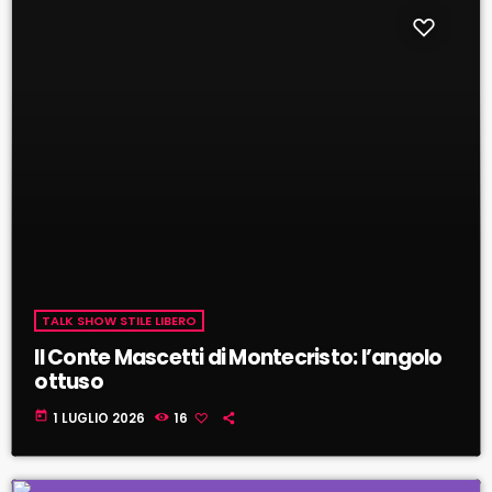
TALK SHOW STILE LIBERO
Il Conte Mascetti di Montecristo: l’angolo
ottuso
today
1 LUGLIO 2026
16