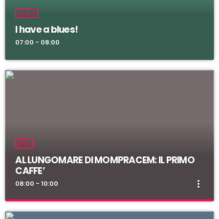
BLUES
I have a blues!
07:00 - 08:00
80S
AL LUNGOMARE DI MOMPRACEM: IL PRIMO
CAFFE’
more_vert
08:00 - 10:00
AL LUNGOMARE DI MOMPRACEM: IL PRIMO
close