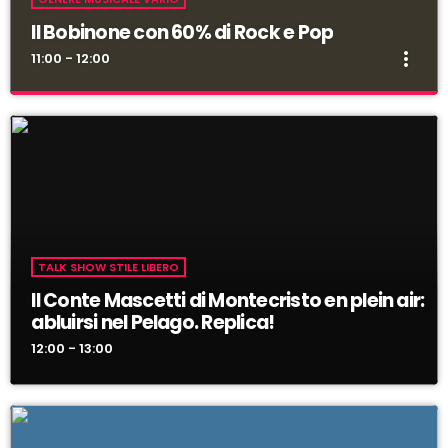
Il Bobinone con 60% di Rock e Pop
more_vert
11:00 - 12:00
Il Bobinone con 60% di Rock e Pop
close
La musica di Radiostudiomompracem con 60% di
Rock e Pop
60% Rock Pop - 25% Funk Disco - 15% Jazz Blues
TALK SHOW STILE LIBERO
Il Conte Mascetti di Montecristo en plein air:
abluirsi nel Pelago. Replica!
12:00 - 13:00