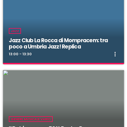
JAZZ
Jazz Club La Rocca di Mompracem: tra
poco a Umbria Jazz! Replica
more_vert
13:00 - 13:30
Jazz Club La Rocca di Mompracem: tra poco
close
a Umbria Jazz! Replica
Il Jazz Club la Rocca di Mompracem reloaded!
Il Jazz Club la Rocca di Mompracem reloaded!
GENERE MUSICALE VARIO