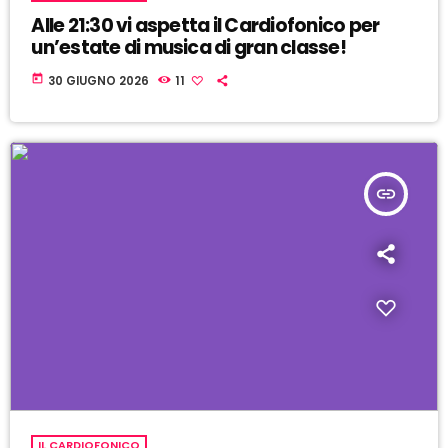
Alle 21:30 vi aspetta il Cardiofonico per
un’estate di musica di gran classe!
today
30 GIUGNO 2026
11
insert_link
IL CARDIOFONICO