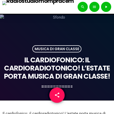
search
menu
play_arrow
MUSICA DI GRAN CLASSE
IL CARDIOFONICO: IL
CARDIORADIOTONICO! L’ESTATE
PORTA MUSICA DI GRAN CLASSE!
share
email
1
Il cardiofonico: il cardioradiotonico! L’estate porta musica di