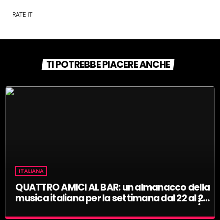
RATE IT
TI POTREBBE PIACERE ANCHE
ITALIANA
QUATTRO AMICI AL BAR: un almanacco della
musica italiana per la settimana dal 22 al 28
more_vert
giugno! Replica!