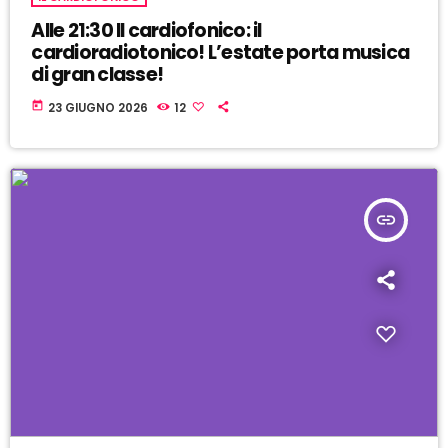
Alle 21:30 Il cardiofonico: il
cardioradiotonico! L’estate porta musica
di gran classe!
today
23 GIUGNO 2026
12
insert_link