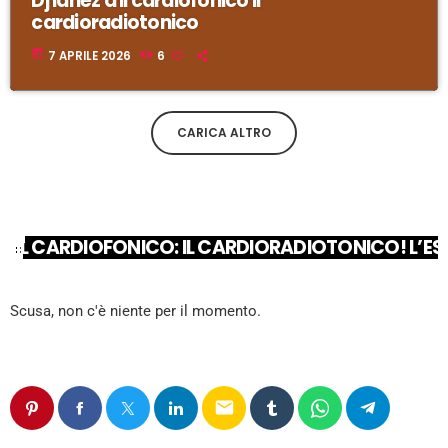
Dj Ianez a Il cardiofonico il
cardioradiotonico
today
7 APRILE 2026
6
CARICA ALTRO
IL CARDIOFONICO: IL CARDIORADIOTONICO! L’ES
Scusa, non c'è niente per il momento.
email