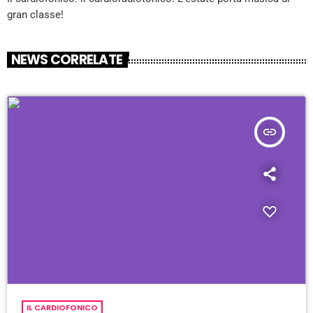
gran classe!
NEWS CORRELATE
insert_link
IL CARDIOFONICO