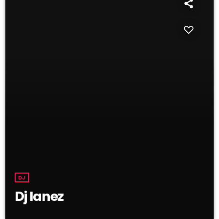
DJ
Dj Ianez