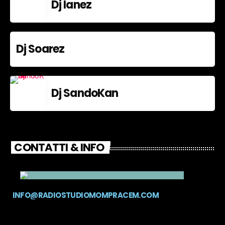
Dj Ianez
Dj Soarez
Dj SandoKan
CONTATTI & INFO
INFO@RADIOSTUDIOMOMPRACEM.COM