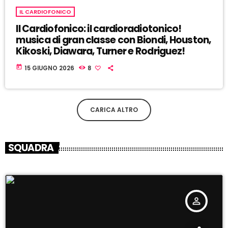
IL CARDIOFONICO
Il Cardiofonico: il cardioradiotonico!
musica di gran classe con Biondi, Houston,
Kikoski, Diawara, Turner e Rodriguez!
today
15 GIUGNO 2026
8
CARICA ALTRO
SQUADRA
person_outline