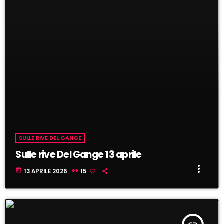
SULLE RIVE DEL GANGE
Sulle rive Del Gange 13 aprile
more_vert
today
13 APRILE 2026
15