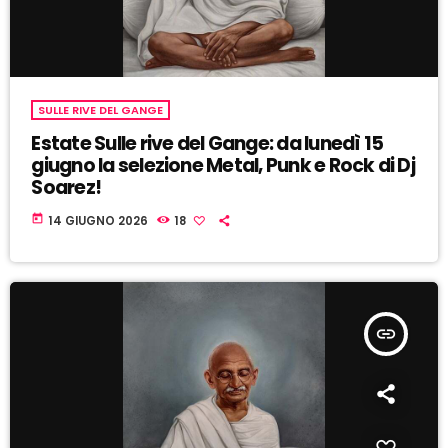
SULLE RIVE DEL GANGE
Estate Sulle rive del Gange: da lunedì 15
giugno la selezione Metal, Punk e Rock di Dj
Soarez!
today
14 GIUGNO 2026
18
insert_link