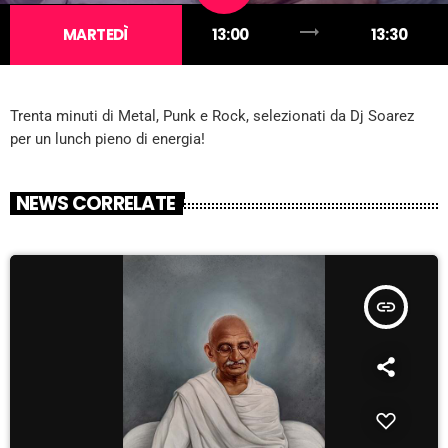
trending_flat
MARTEDÌ
13:00
13:30
Trenta minuti di Metal, Punk e Rock, selezionati da Dj Soarez
per un lunch pieno di energia!
NEWS CORRELATE
insert_link