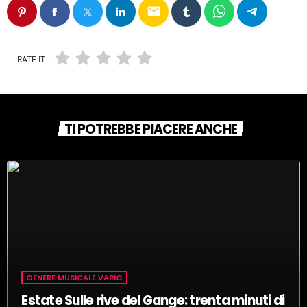
email
RATE IT
TI POTREBBE PIACERE ANCHE
GENERE MUSICALE VARIO
Estate Sulle rive del Gange: trenta minuti di