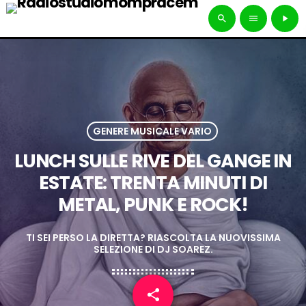
search
menu
play_arrow
GENERE MUSICALE VARIO
LUNCH SULLE RIVE DEL GANGE IN
ESTATE: TRENTA MINUTI DI
METAL, PUNK E ROCK!
TI SEI PERSO LA DIRETTA? RIASCOLTA LA NUOVISSIMA
SELEZIONE DI DJ SOAREZ.
share
email