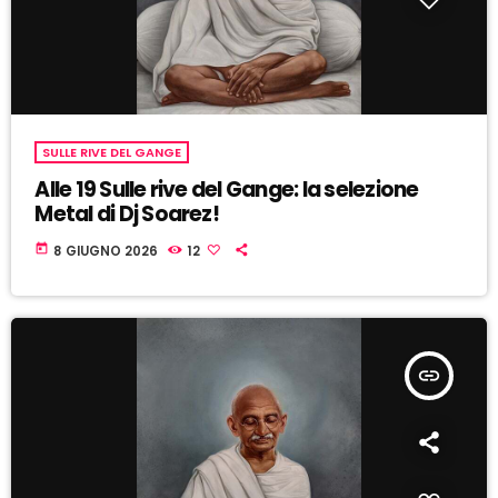
SULLE RIVE DEL GANGE
Alle 19 Sulle rive del Gange: la selezione
Metal di Dj Soarez!
today
8 GIUGNO 2026
12
insert_link