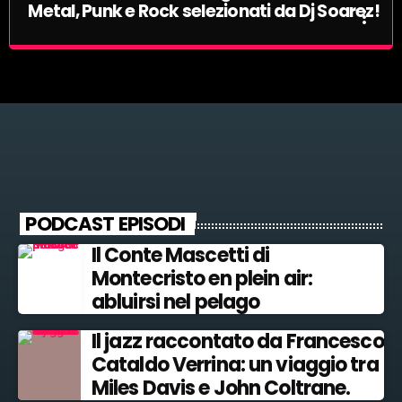
Metal, Punk e Rock selezionati da Dj Soarez!
more_vert
Estate Sulle rive del Gange: trenta minuti di
close
Metal, Punk e Rock selezionati da Dj Soarez!
La selezione di Dj Soarez: una crociera nella musica
con vari generi musicali, dal Pop fino al Jazz!
Dj Soarez vi accompagna in una una crociera musicale passando
dal Pop al Rock fino a blues e Jazz
PODCAST EPISODI
Il Conte Mascetti di
Montecristo en plein air:
abluirsi nel pelago
Il jazz raccontato da Francesco
Cataldo Verrina: un viaggio tra
Miles Davis e John Coltrane.