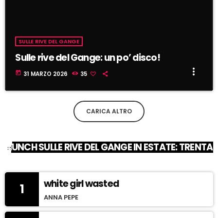
SULLE RIVE DEL GANGE
Sulle rive del Gange: un po’ disco!
more_vert
today
31 MARZO 2026
35
CARICA ALTRO
LUNCH SULLE RIVE DEL GANGE IN ESTATE: TRENTA 
white girl wasted
1
ANNA PEPE