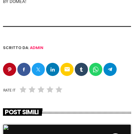
BY DOMEA!
SCRITTO DA:
ADMIN
email
RATE IT
POST SIMILI