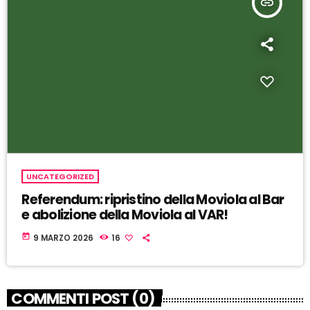
insert_link
UNCATEGORIZED
Referendum: ripristino della Moviola al Bar
e abolizione della Moviola al VAR!
today
9 MARZO 2026
16
COMMENTI POST (0)