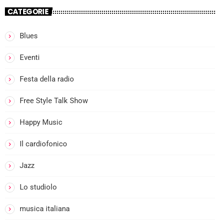
CATEGORIE
Blues
more_vert
Eventi
I
Festa della radio
close
l
Free Style Talk Show
Happy Music
i
Il cardiofonico
Jazz
Lo studiolo
musica italiana