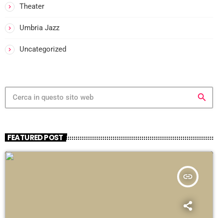
Theater
I
-
Umbria Jazz
Uncategorized
I
search
i
FEATURED POST
-
:
insert_link