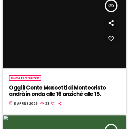
insert_link
UNCATEGORIZED
Oggi il Conte Mascetti di Montecristo
andrà in onda alle 16 anziché alle 15.
today
8 APRILE 2026
23