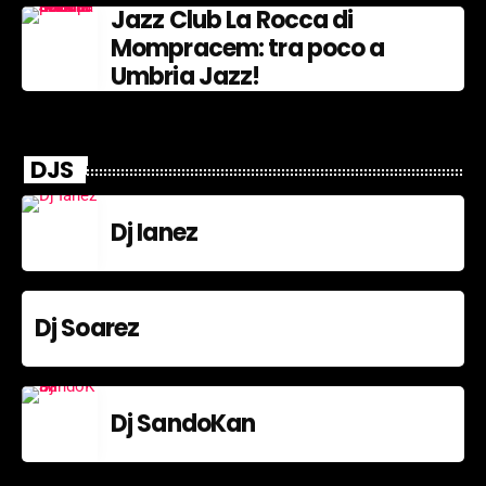
Jazz Club La Rocca di
Mompracem: tra poco a
Umbria Jazz!
DJS
Dj Ianez
Dj Soarez
Dj SandoKan