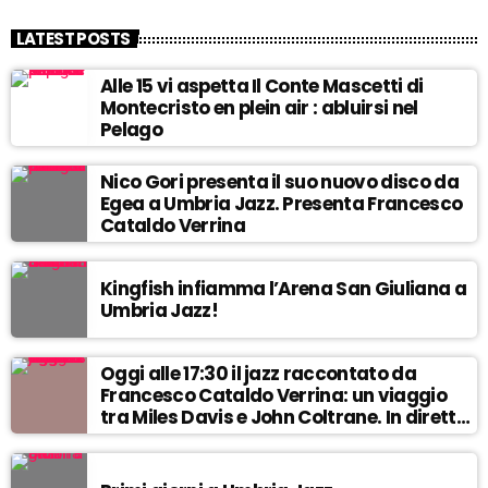
LATEST POSTS
l
Alle 15 vi aspetta Il Conte Mascetti di
Montecristo en plein air : abluirsi nel
Pelago
Nico Gori presenta il suo nuovo disco da
Egea a Umbria Jazz. Presenta Francesco
Cataldo Verrina
Kingfish infiamma l’Arena San Giuliana a
Umbria Jazz!
Oggi alle 17:30 il jazz raccontato da
Francesco Cataldo Verrina: un viaggio
tra Miles Davis e John Coltrane. In diretta
da Egea.