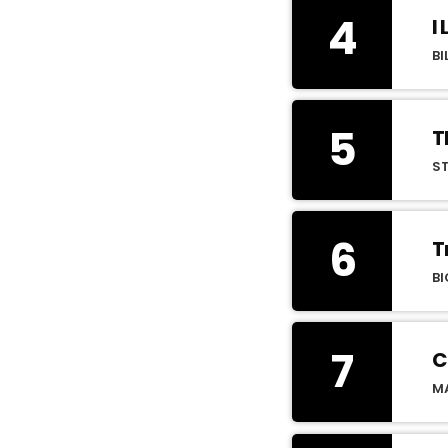
4
I
BI
5
T
S
6
T
BI
7
C
MA