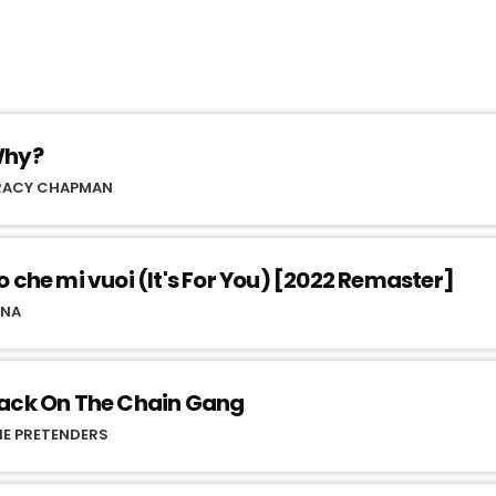
hy?
RACY CHAPMAN
o che mi vuoi (It's For You) [2022 Remaster]
INA
ack On The Chain Gang
HE PRETENDERS