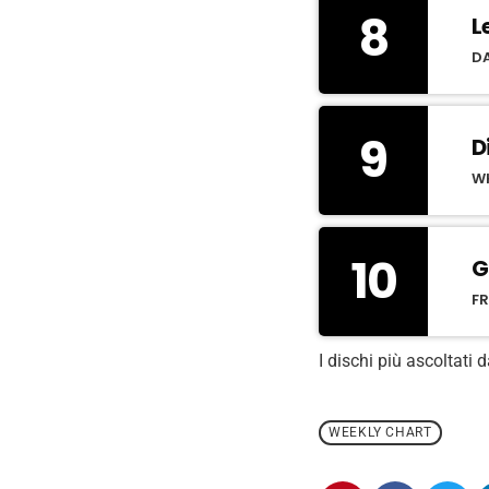
8
L
DA
9
D
W
10
G
F
I dischi più ascoltati d
WEEKLY CHART