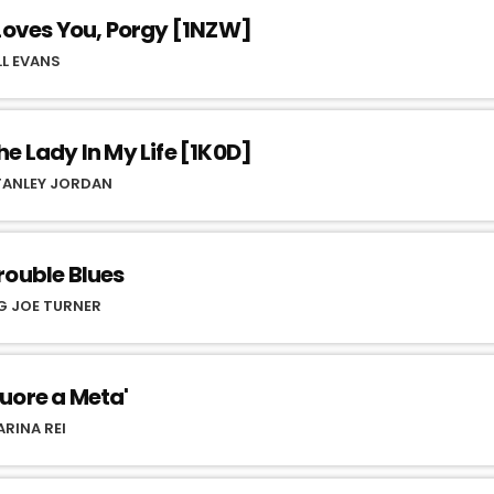
 Loves You, Porgy [1NZW]
LL EVANS
he Lady In My Life [1K0D]
TANLEY JORDAN
rouble Blues
G JOE TURNER
uore a Meta'
RINA REI