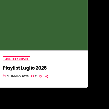
MONTHLY CHART
Playlist Luglio 2026
3 LUGLIO 2026
11
today