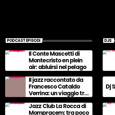
PODCAST EPISODI
DJS
Il Conte Mascetti di
Montecristo en plein
air: abluirsi nel pelago
Il jazz raccontato da
Francesco Cataldo
Dj 
Verrina: un viaggio tra
Miles Davis e John
Jazz Club La Rocca di
Coltrane.
Mompracem: tra poco