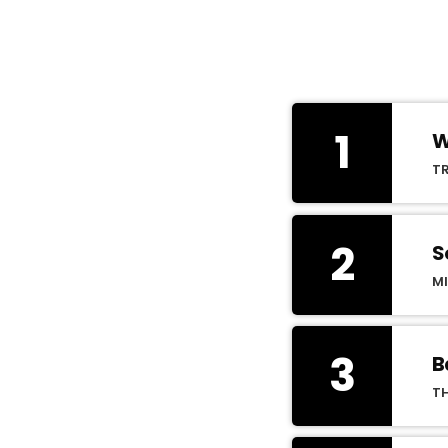
1
W
T
2
S
M
3
B
T