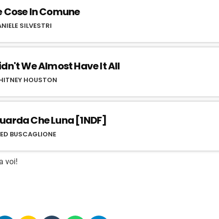
e Cose In Comune
NIELE SILVESTRI
idn't We Almost Have It All
HITNEY HOUSTON
uarda Che Luna [1NDF]
RED BUSCAGLIONE
a voi!