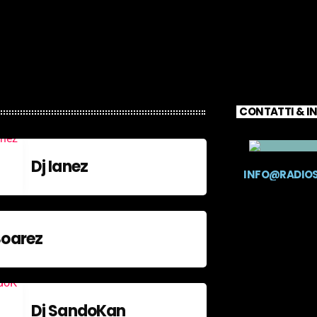
CONTATTI & I
Dj Ianez
INFO@RADIO
Soarez
Dj SandoKan