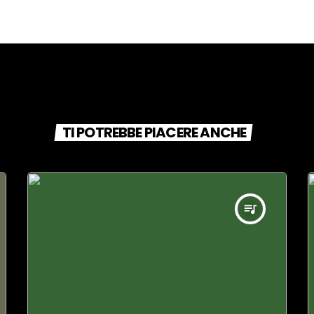
TI POTREBBE PIACERE ANCHE
queue_music