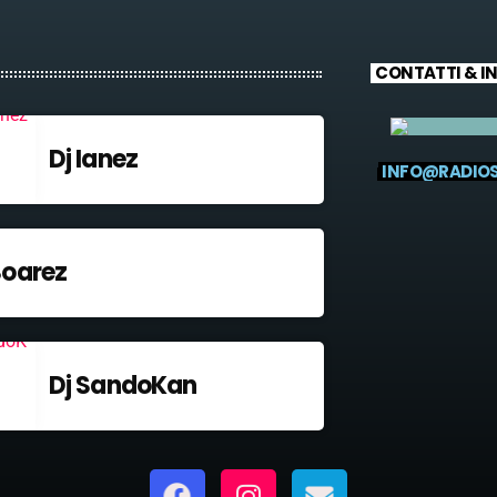
CONTATTI & I
Dj Ianez
INFO@RADIO
Soarez
Dj SandoKan