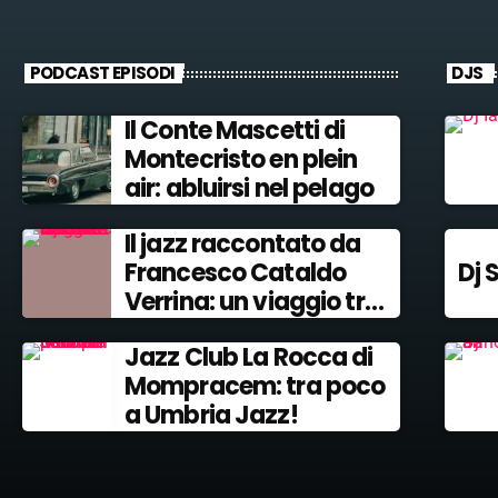
PODCAST EPISODI
DJS
Il Conte Mascetti di
Montecristo en plein
air: abluirsi nel pelago
Il jazz raccontato da
Francesco Cataldo
Dj 
Verrina: un viaggio tra
Miles Davis e John
Jazz Club La Rocca di
Coltrane.
Mompracem: tra poco
a Umbria Jazz!