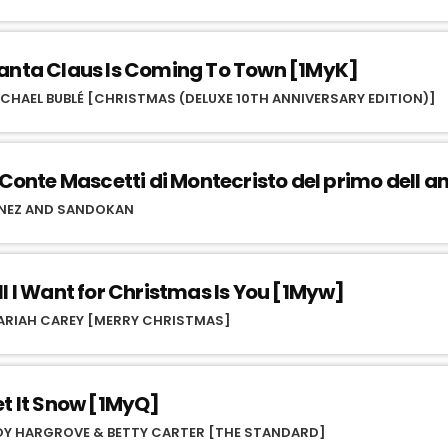
anta Claus Is Coming To Town [1MyK]
CHAEL BUBLÉ [CHRISTMAS (DELUXE 10TH ANNIVERSARY EDITION)]
l Conte Mascetti di Montecristo del primo dell 
ANEZ AND SANDOKAN
ll I Want for Christmas Is You [1Myw]
ARIAH CAREY [MERRY CHRISTMAS]
et It Snow [1MyQ]
OY HARGROVE & BETTY CARTER [THE STANDARD]