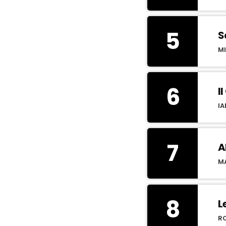
5
S
MI
6
I
I
7
A
M
8
L
R