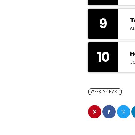
9
T
S
10
H
JO
WEEKLY CHART