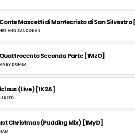
l Conte Mascetti di Montecristo di San Silvestro
ANEZ AND SANDOKAN
l Quattrocento Seconda Parte [1MzO]
IA BY DOMEA
icious (Live) [1K2A]
U REED
ast Christmas (Pudding Mix) [1MyD]
HAM!