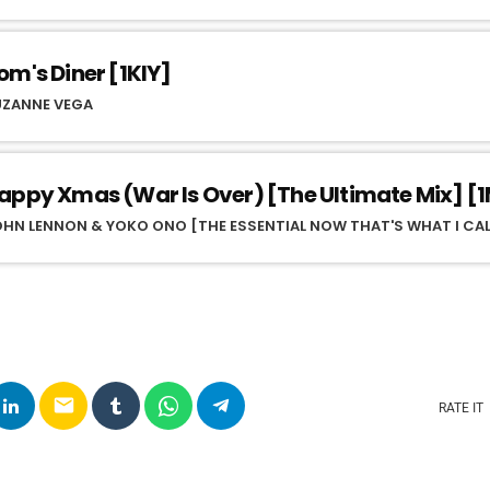
om's Diner [1KIY]
UZANNE VEGA
appy Xmas (War Is Over) [The Ultimate Mix] [
HN LENNON & YOKO ONO [THE ESSENTIAL NOW THAT'S WHAT I CA
email
RATE IT