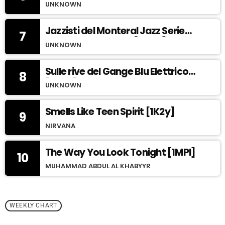
UNKNOWN
Jazzisti del Monteral Jazz Series
7
e i Grandi batteristi [1MQE]
UNKNOWN
Sulle rive del Gange Blu Elettrico
8
[1MPR]
UNKNOWN
Smells Like Teen Spirit [1K2y]
9
NIRVANA
The Way You Look Tonight [1MPl]
10
MUHAMMAD ABDUL AL KHABYYR
WEEKLY CHART