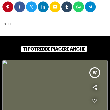
email
RATE IT
TI POTREBBE PIACERE ANCHE
queue_music