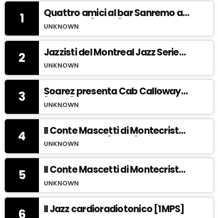
Quattro amici al bar Sanremo a
1
modo mio [1MPN]
UNKNOWN
Jazzisti del Montreal Jazz Series
2
al jazz club La Rocca di
UNKNOWN
Mompracem [1MPx]
Soarez presenta Cab Calloway
3
[1MPs]
UNKNOWN
Il Conte Mascetti di Montecristo
4
Guerra e Pace [1MPv]
UNKNOWN
Il Conte Mascetti di Montecristo
5
e l importanza di avere una
UNKNOWN
visione a 365 gradi [1MPT]
Il Jazz cardioradiotonico [1MPS]
6