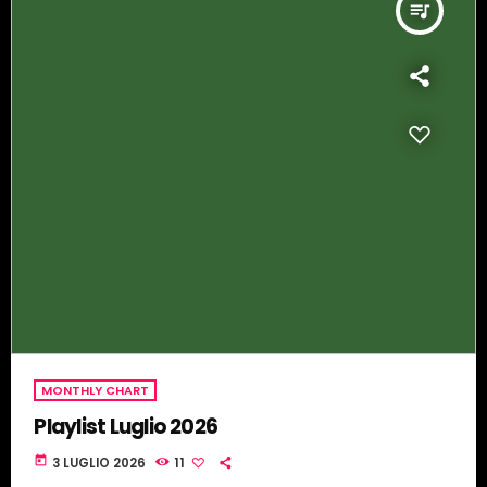
queue_music
MONTHLY CHART
Playlist Luglio 2026
today
3 LUGLIO 2026
11