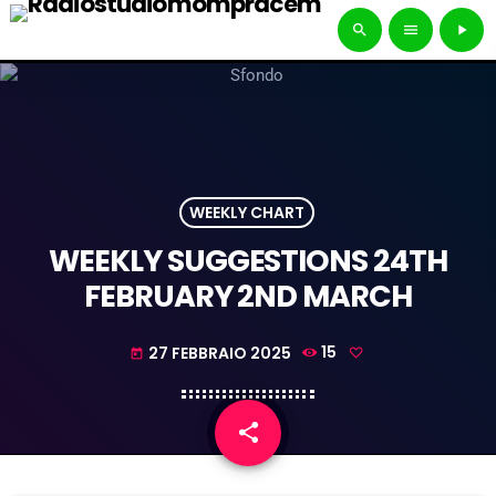
search
menu
play_arrow
WEEKLY CHART
WEEKLY SUGGESTIONS 24TH
FEBRUARY 2ND MARCH
27 FEBBRAIO 2025
15
today
share
email