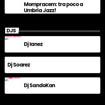
Mompracem: tra poco a
Umbria Jazz!
DJS
Dj Ianez
Dj Soarez
Dj SandoKan