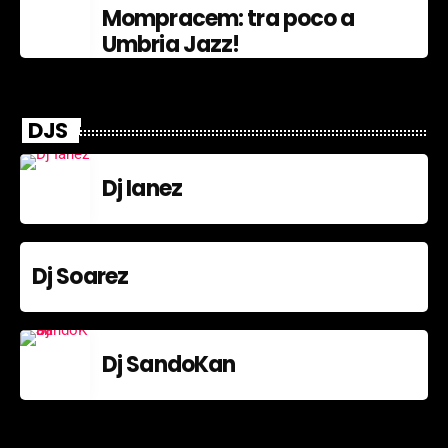
Mompracem: tra poco a
Umbria Jazz!
DJS
Dj Ianez
Dj Soarez
Dj SandoKan