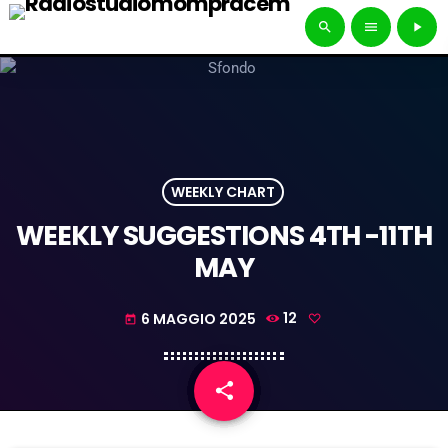
search
menu
play_arrow
WEEKLY CHART
WEEKLY SUGGESTIONS 4TH -11TH
MAY
6 MAGGIO 2025
12
today
share
email