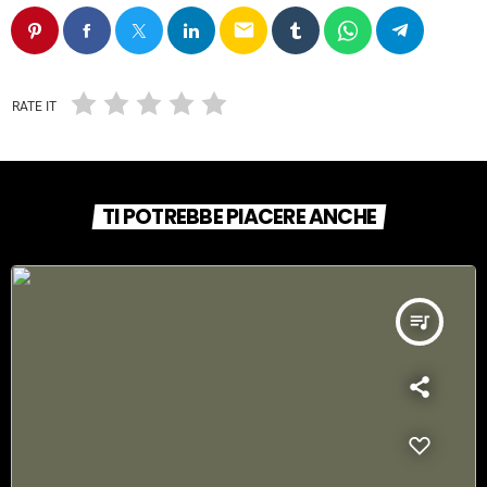
email
RATE IT
TI POTREBBE PIACERE ANCHE
queue_music