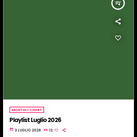
queue_music
MONTHLY CHART
Playlist Luglio 2026
today
3 LUGLIO 2026
12