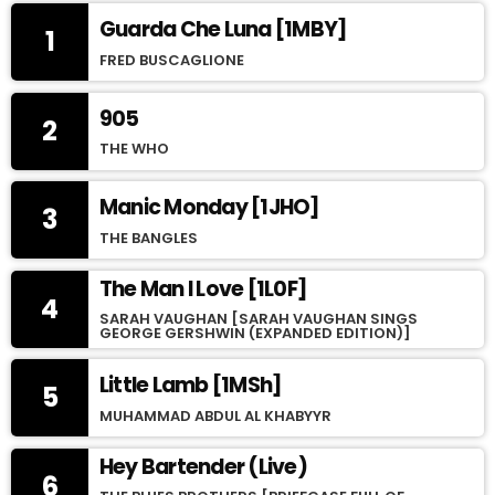
Guarda Che Luna [1MBY]
1
FRED BUSCAGLIONE
905
2
THE WHO
Manic Monday [1JHO]
3
THE BANGLES
The Man I Love [1L0F]
4
SARAH VAUGHAN [SARAH VAUGHAN SINGS
GEORGE GERSHWIN (EXPANDED EDITION)]
Little Lamb [1MSh]
5
MUHAMMAD ABDUL AL KHABYYR
Hey Bartender (Live)
6