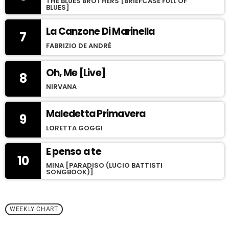
THE BLUES BROTHERS [BRIEFCASE FULL OF
BLUES]
La Canzone Di Marinella
7
FABRIZIO DE ANDRÉ
Oh, Me [Live]
8
NIRVANA
Maledetta Primavera
9
LORETTA GOGGI
E penso a te
10
MINA [PARADISO (LUCIO BATTISTI
SONGBOOK)]
WEEKLY CHART