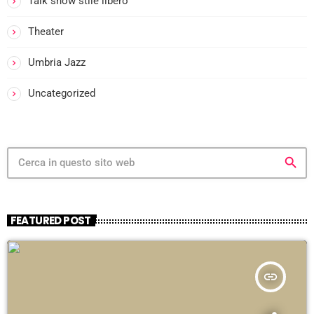
Talk show stile libero
Theater
Umbria Jazz
Uncategorized
search
FEATURED POST
insert_link