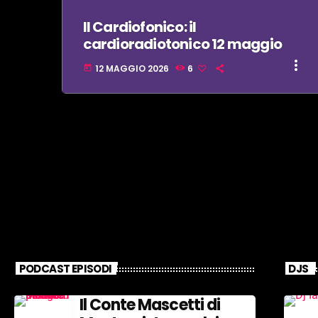
Il Cardiofonico: il
cardioradiotonico 12 maggio
more_vert
12 MAGGIO 2026
6
today
PODCAST EPISODI
DJS
Il Conte Mascetti di