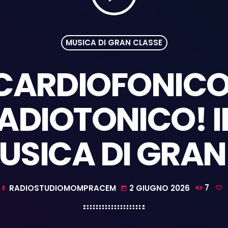
MUSICA DI GRAN CLASSE
 CARDIOFONICO:
ADIOTONICO! I
USICA DI GRAN
RADIOSTUDIOMOMPRACEM
2 GIUGNO 2026
7
mic
today