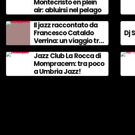
Montecristo en plein
air: abluirsi nel pelago
Il jazz raccontato da
Francesco Cataldo
Dj 
Verrina: un viaggio tra
Miles Davis e John
Jazz Club La Rocca di
Coltrane.
Mompracem: tra poco
a Umbria Jazz!