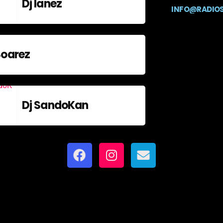
Dj Ianez
INFO@RADIO
Soarez
Dj SandoKan