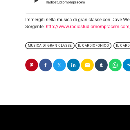
Radiostudiomompracem
Immergiti nella musica di gran classe con Dave Weckl
Sorgente:
http://www.radiostudiomompracem.com
MUSICA DI GRAN CLASSE
IL CARDIOFONICO
IL CAR
email