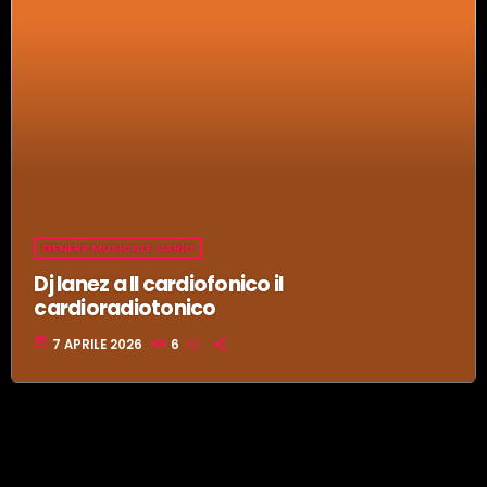
GENERE MUSICALE VARIO
Dj Ianez a Il cardiofonico il
cardioradiotonico
today
7 APRILE 2026
6