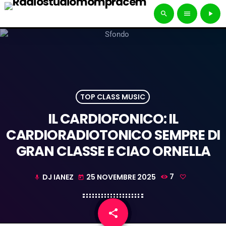
search
menu
play_arrow
TOP CLASS MUSIC
IL CARDIOFONICO: IL
CARDIORADIOTONICO SEMPRE DI
GRAN CLASSE E CIAO ORNELLA
DJ IANEZ
25 NOVEMBRE 2025
7
mic
today
share
email