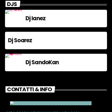
DJS
Dj Ianez
Dj Soarez
Dj SandoKan
CONTATTI & INFO