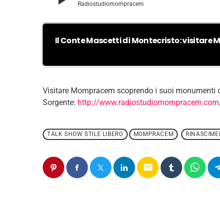
Radiostudiomompracem
Il Conte Mascetti di Montecristo: visitar
Visitare Mompracem scoprendo i suoi monumenti del
Sorgente:
http://www.radiostudiomompracem.com
TALK SHOW STILE LIBERO
MOMPRACEM
RINASCIM
email