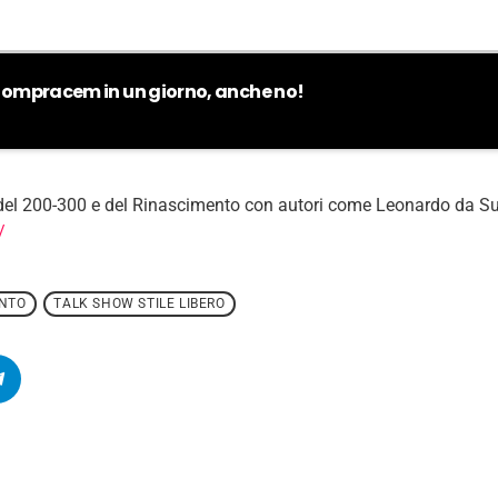
e Mompracem in un giorno, anche no!
 200-300 e del Rinascimento con autori come Leonardo da Sumat
/
ENTO
TALK SHOW STILE LIBERO