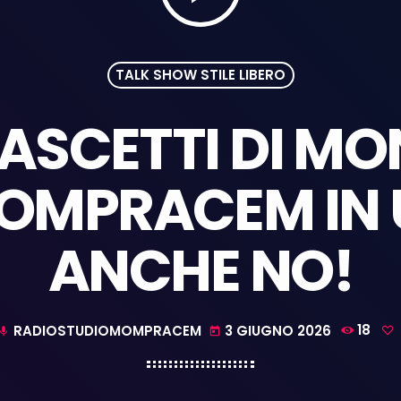
TALK SHOW STILE LIBERO
MASCETTI DI MO
MOMPRACEM IN 
ANCHE NO!
RADIOSTUDIOMOMPRACEM
3 GIUGNO 2026
18
mic
today