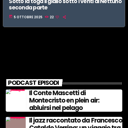
Sotto la toga il giallo sotto i venti di Nettuno
seconda parte
today
5 OTTOBRE 2025
22
PODCAST EPISODI
Il Conte Mascetti di
Montecristo en plein air:
abluirsi nel pelago
Il jazz raccontato da Francesco
Cataldo Verrina: un viaggio tra