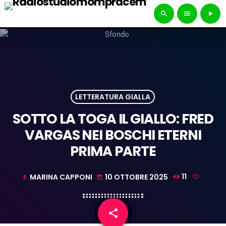
search
menu
play_arrow
LETTERATURA GIALLA
SOTTO LA TOGA IL GIALLO: FRED
VARGAS NEI BOSCHI ETERNI
PRIMA PARTE
MARINA CAPPONI
10 OTTOBRE 2025
11
mic
today
share
email