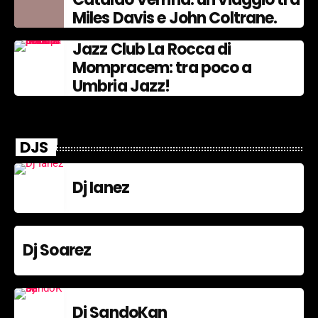
Miles Davis e John Coltrane.
Jazz Club La Rocca di
Mompracem: tra poco a
Umbria Jazz!
DJS
Dj Ianez
Dj Soarez
Dj SandoKan