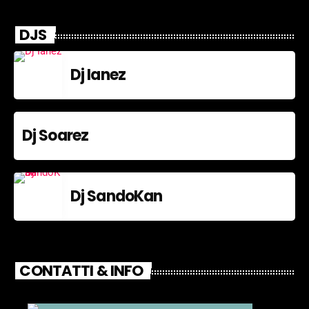
DJS
Dj Ianez
Dj Soarez
Dj SandoKan
CONTATTI & INFO