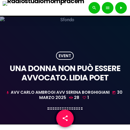
search
menu
play_arrow
EVENT
UNA DONNA NON PUÒ ESSERE
AVVOCATO. LIDIA POET
AVV CARLO AMBROGI AVV SERENA BORGHIGIANI
30
mic
today
MARZO 2025
28
1
share
email
1