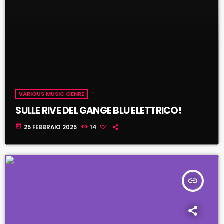
VARIOUS MUSIC GENRE
SULLE RIVE DEL GANGE BLU ELETTRICO!
today
25 FEBBRAIO 2025
14
insert_link