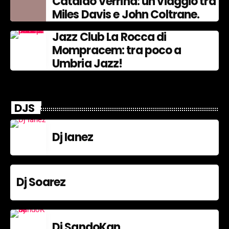
Cataldo Verrina: un viaggio tra
Miles Davis e John Coltrane.
Jazz Club La Rocca di
Mompracem: tra poco a
Umbria Jazz!
DJS
Dj Ianez
Dj Soarez
Dj SandoKan