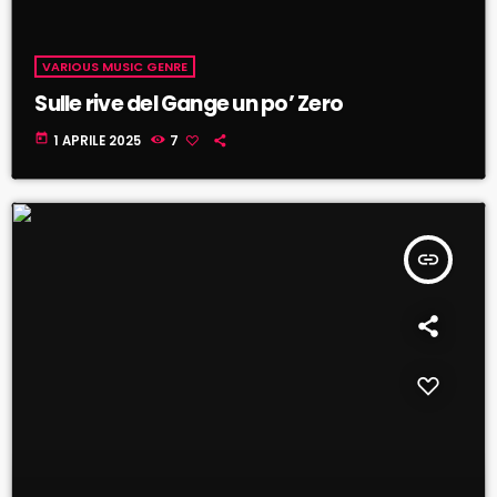
VARIOUS MUSIC GENRE
Sulle rive del Gange un po’ Zero
today
1 APRILE 2025
7
insert_link