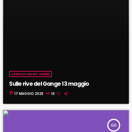
VARIOUS MUSIC GENRE
Sulle rive del Gange 13 maggio
today
17 MAGGIO 2025
10
insert_link