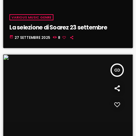
VARIOUS MUSIC GENRE
La selezione di Soarez 23 settembre
today
27 SETTEMBRE 2025
8
insert_link