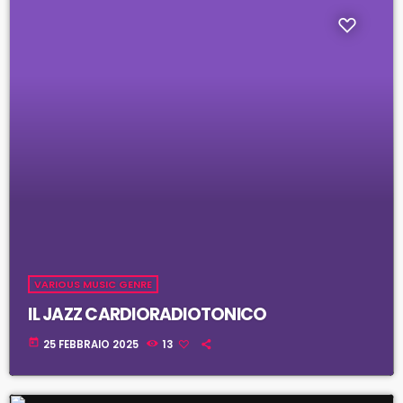
VARIOUS MUSIC GENRE
IL JAZZ CARDIORADIOTONICO
today
25 FEBBRAIO 2025
13