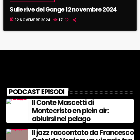
Sulle rive del Gange 12 novembre 2024
today
12 NOVEMBRE 2024
17
PODCAST EPISODI
Il Conte Mascetti di
Montecristo en plein air:
abluirsi nel pelago
Il jazz raccontato da Francesco