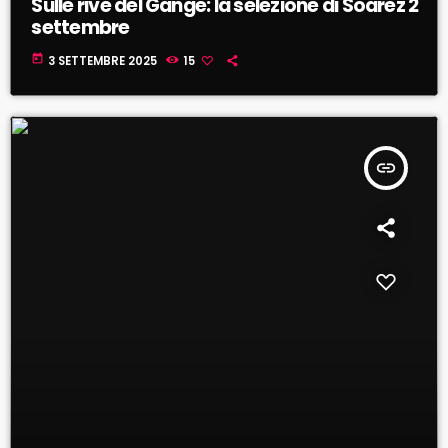
Sulle rive del Gange: la selezione di Soarez 2
settembre
today
3 SETTEMBRE 2025
15
insert_link