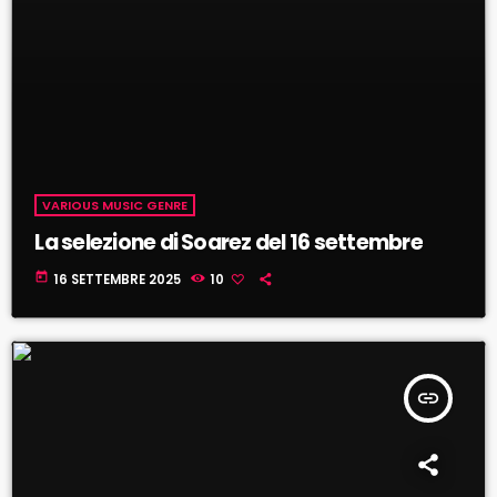
VARIOUS MUSIC GENRE
La selezione di Soarez del 16 settembre
today
16 SETTEMBRE 2025
10
insert_link