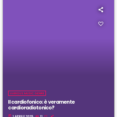
VARIOUS MUSIC GENRE
Il cardiofonico: è veramente
cardioradiotonico?
today
1 APRILE 2025
11