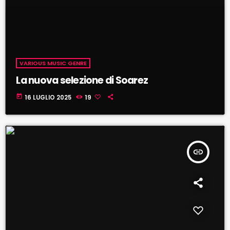
VARIOUS MUSIC GENRE
La nuova selezione di Soarez
today
16 LUGLIO 2025
19
insert_link