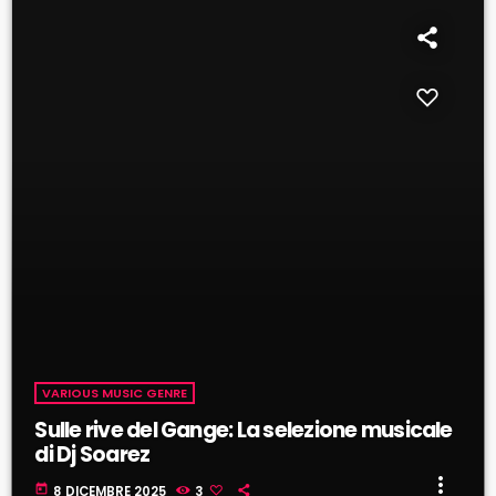
fast_forward
00:42:03
- Sulle rive del Gange: La selezione musicale di Dj
Soarez
VARIOUS MUSIC GENRE
Sulle rive del Gange: La selezione musicale
di Dj Soarez
more_vert
today
8 DICEMBRE 2025
3