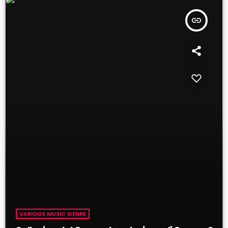
insert_link
VARIOUS MUSIC GENRE