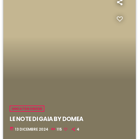
i
l
UNCATEGORIZED
LE NOTE DI GAIA BY DOMEA
today
13 DICEMBRE 2024
115
4