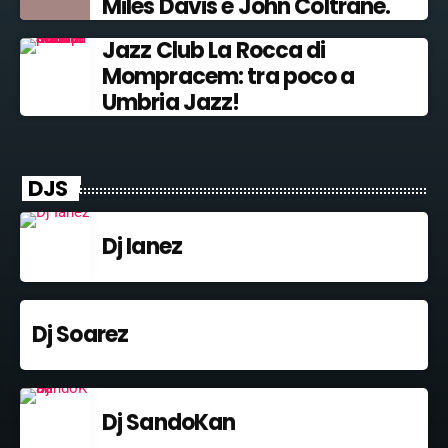
Miles Davis e John Coltrane.
Jazz Club La Rocca di
Mompracem: tra poco a
Umbria Jazz!
DJS
Dj Ianez
Dj Soarez
Dj SandoKan