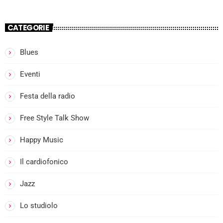
CATEGORIE
Blues
more_vert
Eventi
I
Festa della radio
close
l
Free Style Talk Show
Happy Music
i
Il cardiofonico
Jazz
Lo studiolo