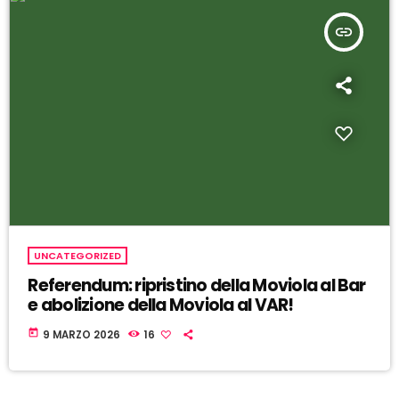
insert_link
UNCATEGORIZED
Referendum: ripristino della Moviola al Bar
e abolizione della Moviola al VAR!
today
9 MARZO 2026
16