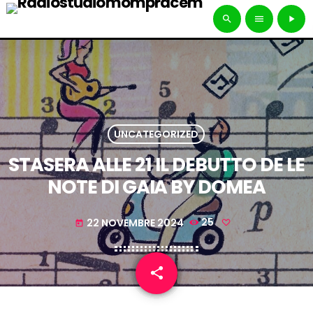
search
menu
play_arrow
UNCATEGORIZED
STASERA ALLE 21 IL DEBUTTO DE LE
NOTE DI GAIA BY DOMEA
22 NOVEMBRE 2024
25
today
share
email