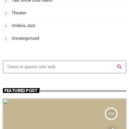
Talk show stile libero
i
Theater
Umbria Jazz
i
-
Uncategorized
i
search
FEATURED POST
i
insert_link
-