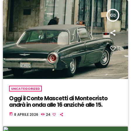
insert_link
UNCATEGORIZED
Oggi il Conte Mascetti di Montecristo
andrà in onda alle 16 anziché alle 15.
today
8 APRILE 2026
24