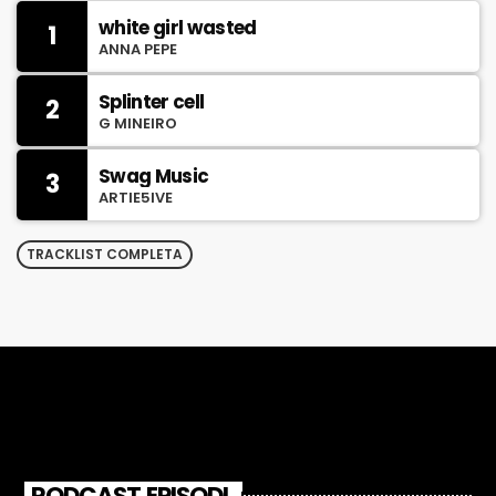
white girl wasted
1
ANNA PEPE
Splinter cell
2
G MINEIRO
Swag Music
3
ARTIE5IVE
TRACKLIST COMPLETA
PODCAST EPISODI