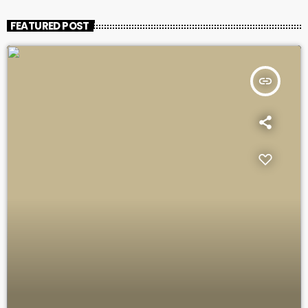
FEATURED POST
insert_link