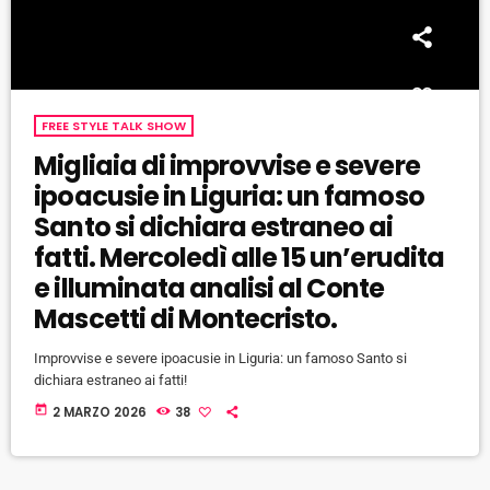
FREE STYLE TALK SHOW
Migliaia di improvvise e severe
ipoacusie in Liguria: un famoso
Santo si dichiara estraneo ai
fatti. Mercoledì alle 15 un’erudita
e illuminata analisi al Conte
Mascetti di Montecristo.
Improvvise e severe ipoacusie in Liguria: un famoso Santo si
dichiara estraneo ai fatti!
today
2 MARZO 2026
38