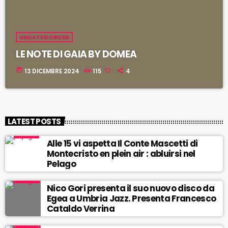
UNCATEGORIZED
LE NOTE DI GAIA BY DOMEA
today
13 DICEMBRE 2024
115
4
LATEST POSTS
Alle 15 vi aspetta Il Conte Mascetti di
Montecristo en plein air : abluirsi nel
Pelago
Nico Gori presenta il suo nuovo disco da
Egea a Umbria Jazz. Presenta Francesco
Cataldo Verrina