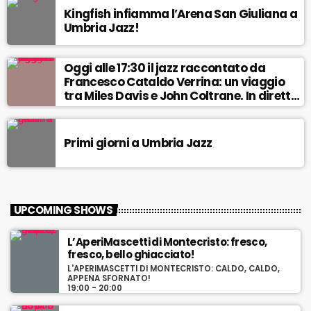
Kingfish infiamma l’Arena San Giuliana a
Umbria Jazz!
Oggi alle 17:30 il jazz raccontato da
Francesco Cataldo Verrina: un viaggio
tra Miles Davis e John Coltrane. In diretta
da Egea.
Primi giorni a Umbria Jazz
UPCOMING SHOWS
L’AperiMascetti di Montecristo: fresco,
fresco, bello ghiacciato!
L'APERIMASCETTI DI MONTECRISTO: CALDO, CALDO,
APPENA SFORNATO!
19:00 - 20:00