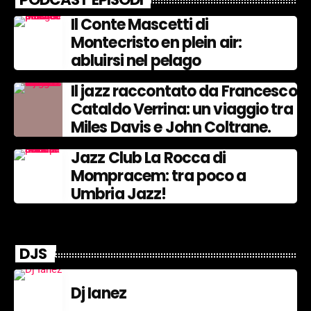
Il Conte Mascetti di
Montecristo en plein air:
abluirsi nel pelago
Il jazz raccontato da Francesco
Cataldo Verrina: un viaggio tra
Miles Davis e John Coltrane.
Jazz Club La Rocca di
Mompracem: tra poco a
Umbria Jazz!
DJS
Dj Ianez