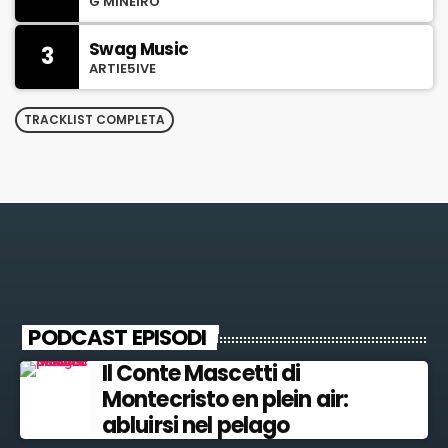
G MINEIRO
Swag Music
3
ARTIE5IVE
TRACKLIST COMPLETA
PODCAST EPISODI
Il Conte Mascetti di
Montecristo en plein air:
abluirsi nel pelago