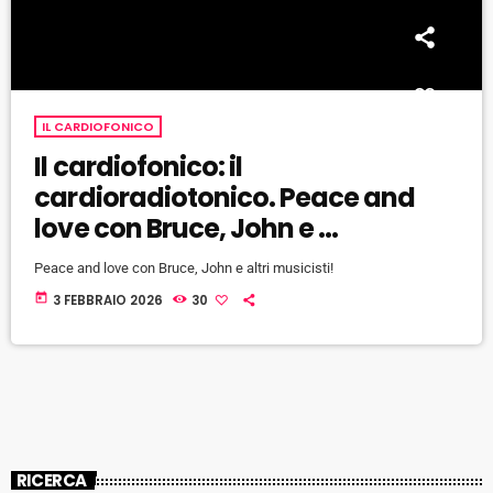
IL CARDIOFONICO
Il cardiofonico: il
cardioradiotonico. Peace and
love con Bruce, John e …
Peace and love con Bruce, John e altri musicisti!
today
3 FEBBRAIO 2026
30
RICERCA