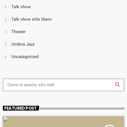
Talk show
i
Talk show stile libero
i
Theater
Umbria Jazz
i
-
Uncategorized
i
search
FEATURED POST
i