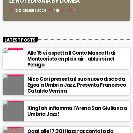
LE NOTE DI GAIA BY DOMEA
today
13 DICEMBRE 2024
115
4
LATEST POSTS
Alle 15 vi aspetta Il Conte Mascetti di
Montecristo en plein air : abluirsi nel
Pelago
Nico Gori presenta il suo nuovo disco da
Egea a Umbria Jazz. Presenta Francesco
Cataldo Verrina
Kingfish infiamma l’Arena San Giuliana a
Umbria Jazz!
Oggi alle 17:30 il jazz raccontato da