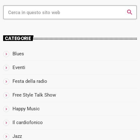
search
CATEGORIE
Blues
more_vert
Eventi
I
Festa della radio
close
l
Free Style Talk Show
Happy Music
i
Il cardiofonico
Jazz