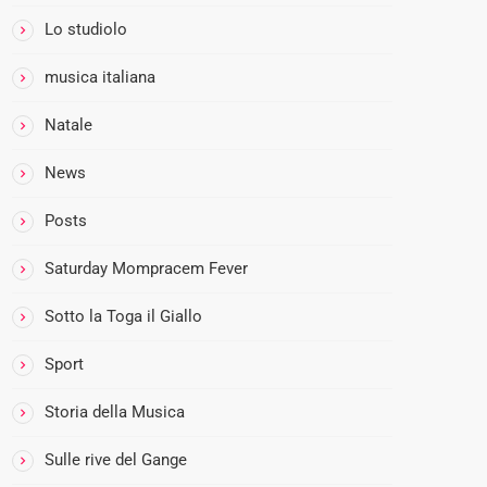
e
c
Lo studiolo
o
musica italiana
n
6
Natale
0
%
News
d
i
Posts
R
Saturday Mompracem Fever
o
c
Sotto la Toga il Giallo
k
e
Sport
P
o
Storia della Musica
p
Sulle rive del Gange