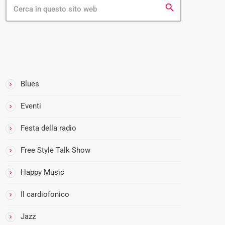
search
GENERE MU
Il Bobi
CATEGORIE
60% di 
11:30 - 16:
Blues
Eventi
I
l
Festa della radio
B
o
Free Style Talk Show
b
Happy Music
i
n
Il cardiofonico
o
n
Jazz