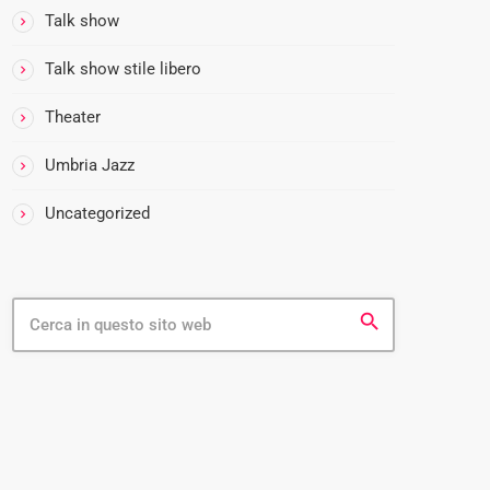
Talk show
Talk show stile libero
Theater
Umbria Jazz
Uncategorized
search
FEATURED POST