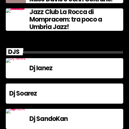
Jazz Club La Rocca di
Mompracem: tra poco a
Umbria Jazz!
DJS
Dj Ianez
Dj Soarez
Dj SandoKan