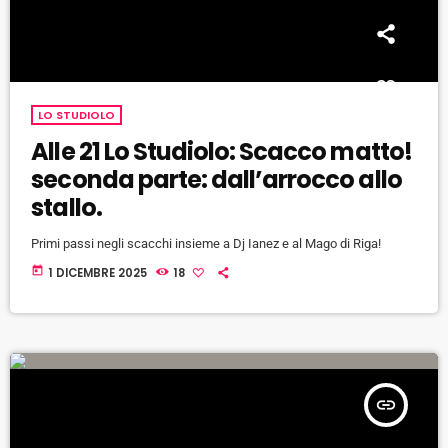
LO STUDIOLO
Alle 21 Lo Studiolo: Scacco matto!
seconda parte: dall’arrocco allo
stallo.
Primi passi negli scacchi insieme a Dj Ianez e al Mago di Riga!
today
1 DICEMBRE 2025
18
insert_link