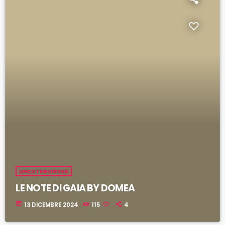
i
l
UNCATEGORIZED
LE NOTE DI GAIA BY DOMEA
today
13 DICEMBRE 2024
115
4