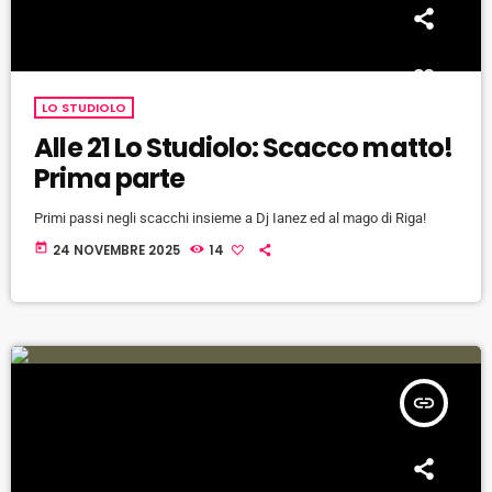
LO STUDIOLO
Alle 21 Lo Studiolo: Scacco matto!
Prima parte
Primi passi negli scacchi insieme a Dj Ianez ed al mago di Riga!
today
24 NOVEMBRE 2025
14
insert_link