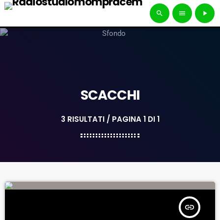
search
menu
play_arrow
SCACCHI
3 RISULTATI / PAGINA 1 DI 1
insert_link