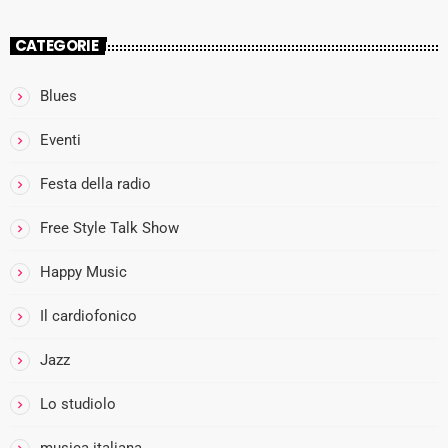
CATEGORIE
Blues
more_vert
Eventi
I
Festa della radio
close
l
Free Style Talk Show
Happy Music
i
Il cardiofonico
Jazz
Lo studiolo
musica italiana