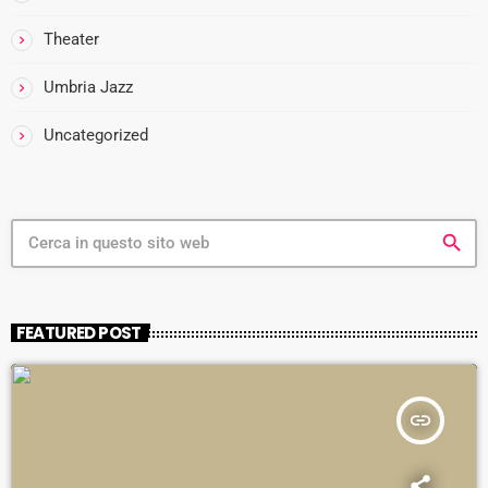
i
Theater
Umbria Jazz
i
-
Uncategorized
i
search
FEATURED POST
i
insert_link
-