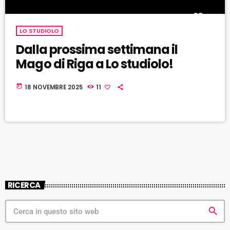
LO STUDIOLO
Dalla prossima settimana il
Mago di Riga a Lo studiolo!
today
18 NOVEMBRE 2025
11
RICERCA
search