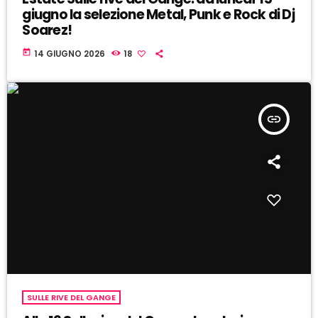
giugno la selezione Metal, Punk e Rock di Dj
Soarez!
today
14 GIUGNO 2026
18
insert_link
SULLE RIVE DEL GANGE