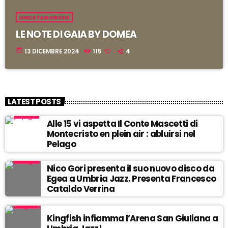
UNCATEGORIZED
LE NOTE DI GAIA BY DOMEA
today
13 DICEMBRE 2024
115
4
LATEST POSTS
Alle 15 vi aspetta Il Conte Mascetti di
Montecristo en plein air : abluirsi nel
Pelago
Nico Gori presenta il suo nuovo disco da
Egea a Umbria Jazz. Presenta Francesco
Cataldo Verrina
Kingfish infiamma l’Arena San Giuliana a