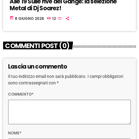
Alle 19 Sulle rive del Gange: la selezione
Metal di Dj Soarez!
today
8 GIUGNO 2026
12
COMMENTI POST (0)
Lascia un commento
Il tuo indirizzo email non sarà pubblicato. I campi obbligatori
sono contrassegnati con *
COMMENTO*
NOME*