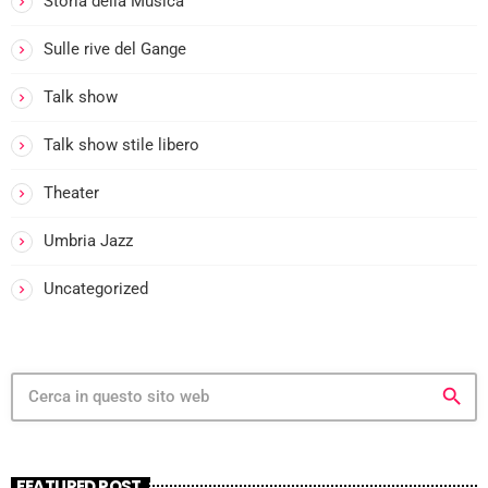
Storia della Musica
Sulle rive del Gange
Talk show
i
Talk show stile libero
i
Theater
Umbria Jazz
i
-
Uncategorized
i
search
FEATURED POST
i