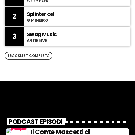
ANNA PEPE
Splinter cell
2
G MINEIRO
Swag Music
3
ARTIE5IVE
TRACKLIST COMPLETA
PODCAST EPISODI
Il Conte Mascetti di