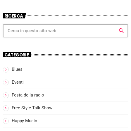
RICERCA
search
CATEGORIE
Blues
more_vert
Eventi
I
Festa della radio
close
l
Free Style Talk Show
Happy Music
i