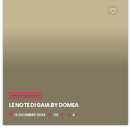
UNCATEGORIZED
LE NOTE DI GAIA BY DOMEA
today
13 DICEMBRE 2024
115
4