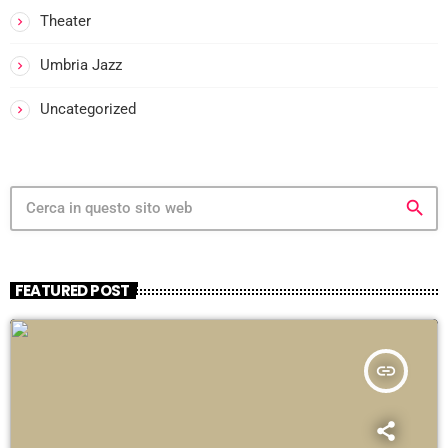
Theater
Umbria Jazz
Uncategorized
search
FEATURED POST
insert_link