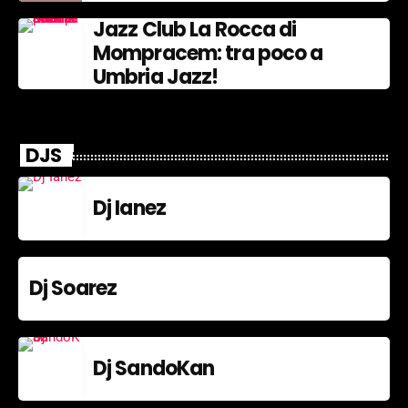
Jazz Club La Rocca di
Mompracem: tra poco a
Umbria Jazz!
DJS
Dj Ianez
Dj Soarez
Dj SandoKan