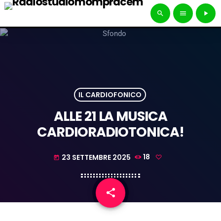
search
menu
play_arrow
IL CARDIOFONICO
ALLE 21 LA MUSICA
CARDIORADIOTONICA!
23 SETTEMBRE 2025
18
today
share
email