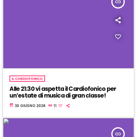
insert_link
IL CARDIOFONICO
Alle 21:30 vi aspetta il Cardiofonico per
un’estate di musica di gran classe!
today
30 GIUGNO 2026
11
insert_link