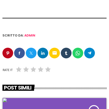
SCRITTO DA:
ADMIN
email
RATE IT
POST SIMILI