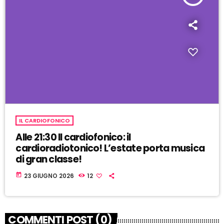
IL CARDIOFONICO
Alle 21:30 Il cardiofonico: il
cardioradiotonico! L’estate porta musica
di gran classe!
today
23 GIUGNO 2026
12
COMMENTI POST (0)