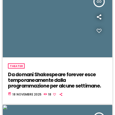
insert_link
THEATER
Da domani Shakespeare forever esce
temporaneamente dalla
programmazione per alcune settimane.
today
18 NOVEMBRE 2025
18