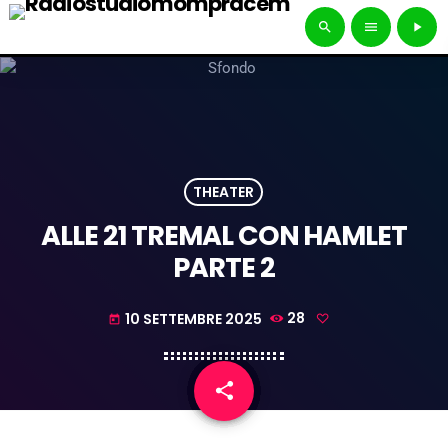
search
menu
play_arrow
THEATER
ALLE 21 TREMAL CON HAMLET
PARTE 2
10 SETTEMBRE 2025
28
today
share
email