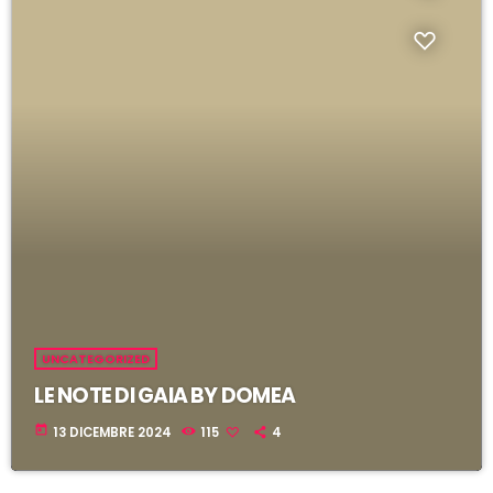
i
l
UNCATEGORIZED
LE NOTE DI GAIA BY DOMEA
today
13 DICEMBRE 2024
115
4