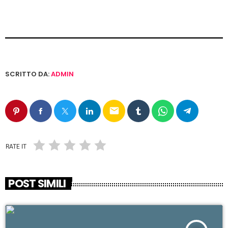
SCRITTO DA:
ADMIN
email
RATE IT
POST SIMILI