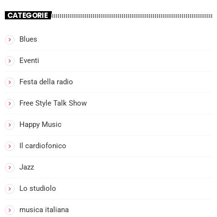
CATEGORIE
Blues
more_vert
Eventi
I
Festa della radio
close
l
Free Style Talk Show
Happy Music
i
Il cardiofonico
Jazz
Lo studiolo
musica italiana