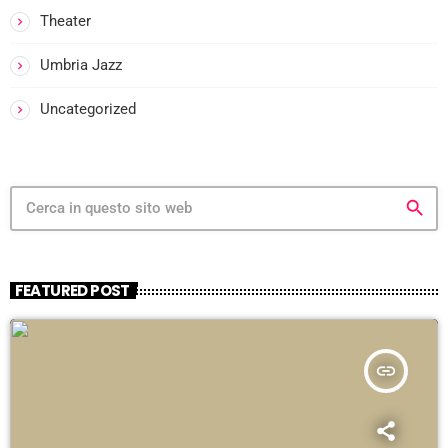
i
Theater
Umbria Jazz
i
-
Uncategorized
i
search
FEATURED POST
i
insert_link
-