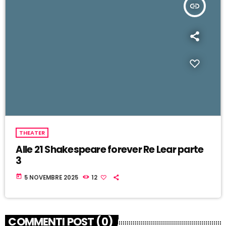
insert_link
THEATER
Alle 21 Shakespeare forever Re Lear parte
3
today
5 NOVEMBRE 2025
12
COMMENTI POST (0)