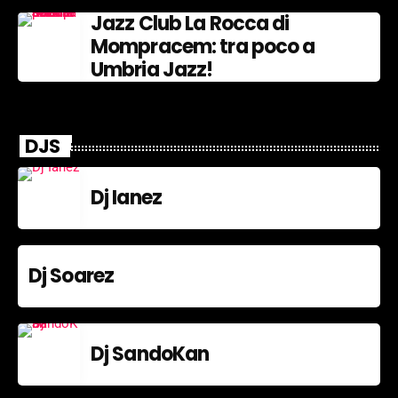
Jazz Club La Rocca di
Mompracem: tra poco a
Umbria Jazz!
DJS
Dj Ianez
Dj Soarez
Dj SandoKan