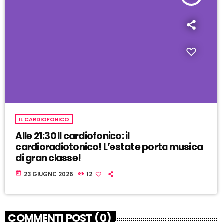
IL CARDIOFONICO
Alle 21:30 Il cardiofonico: il
cardioradiotonico! L’estate porta musica
di gran classe!
today
23 GIUGNO 2026
12
COMMENTI POST (0)