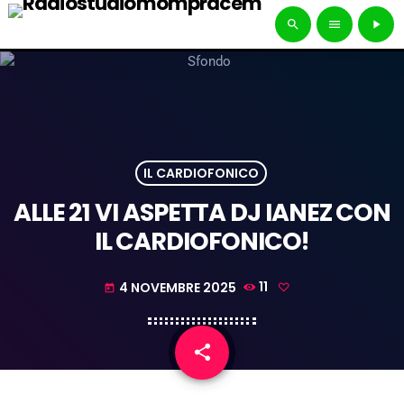
search
menu
play_arrow
IL CARDIOFONICO
ALLE 21 VI ASPETTA DJ IANEZ CON
IL CARDIOFONICO!
4 NOVEMBRE 2025
11
today
share
email