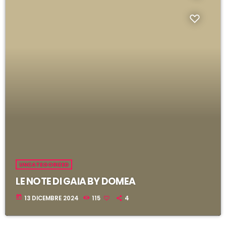
i
l
UNCATEGORIZED
LE NOTE DI GAIA BY DOMEA
today
13 DICEMBRE 2024
115
4