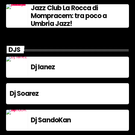
Jazz Club La Rocca di
Mompracem: tra poco a
Umbria Jazz!
DJS
Dj Ianez
Dj Soarez
Dj SandoKan