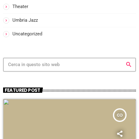
i
Theater
Umbria Jazz
i
-
Uncategorized
i
search
FEATURED POST
i
insert_link
-