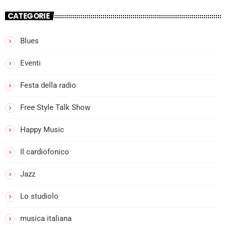
CATEGORIE
Blues
more_vert
Eventi
I
Festa della radio
close
l
Free Style Talk Show
Happy Music
i
Il cardiofonico
Jazz
Lo studiolo
musica italiana