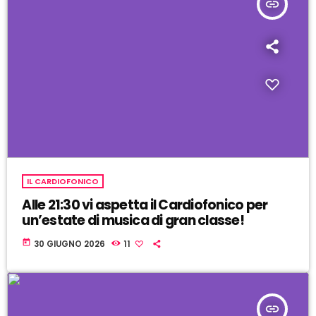
insert_link
IL CARDIOFONICO
Alle 21:30 vi aspetta il Cardiofonico per
un’estate di musica di gran classe!
today
30 GIUGNO 2026
11
insert_link