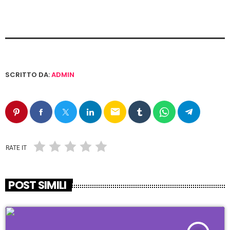
SCRITTO DA:
ADMIN
email
RATE IT
POST SIMILI