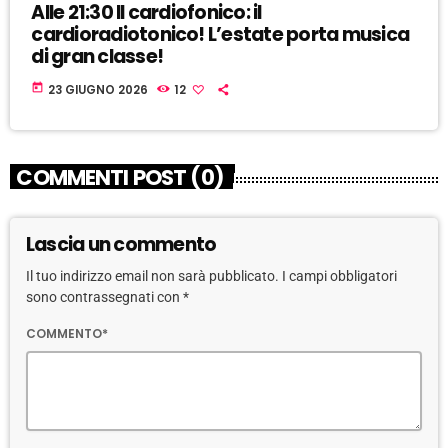
Alle 21:30 Il cardiofonico: il
cardioradiotonico! L’estate porta musica
di gran classe!
today
23 GIUGNO 2026
12
COMMENTI POST (0)
Lascia un commento
Il tuo indirizzo email non sarà pubblicato. I campi obbligatori
sono contrassegnati con *
COMMENTO*