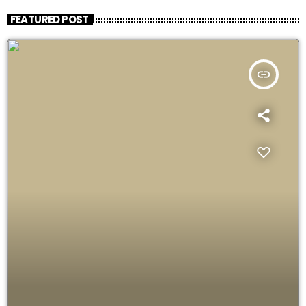
FEATURED POST
insert_link