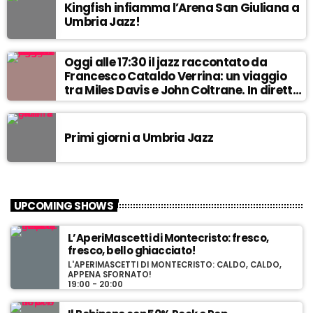
Kingfish infiamma l’Arena San Giuliana a
Umbria Jazz!
Oggi alle 17:30 il jazz raccontato da
Francesco Cataldo Verrina: un viaggio
tra Miles Davis e John Coltrane. In diretta
da Egea.
Primi giorni a Umbria Jazz
UPCOMING SHOWS
L’AperiMascetti di Montecristo: fresco,
fresco, bello ghiacciato!
L'APERIMASCETTI DI MONTECRISTO: CALDO, CALDO,
APPENA SFORNATO!
19:00 - 20:00