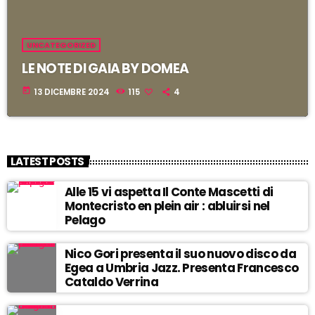
UNCATEGORIZED
LE NOTE DI GAIA BY DOMEA
today
13 DICEMBRE 2024
115
4
LATEST POSTS
Alle 15 vi aspetta Il Conte Mascetti di
Montecristo en plein air : abluirsi nel
Pelago
Nico Gori presenta il suo nuovo disco da
Egea a Umbria Jazz. Presenta Francesco
Cataldo Verrina