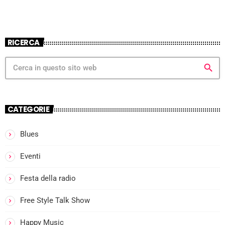
RICERCA
search
CATEGORIE
Blues
Eventi
Festa della radio
Free Style Talk Show
Happy Music