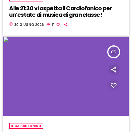
Alle 21:30 vi aspetta il Cardiofonico per
un’estate di musica di gran classe!
today
30 GIUGNO 2026
11
insert_link
IL CARDIOFONICO