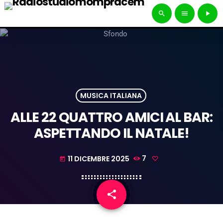
search
menu
play_arrow
MUSICA ITALIANA
ALLE 22 QUATTRO AMICI AL BAR:
ASPETTANDO IL NATALE!
11 DICEMBRE 2025
7
today
share
email