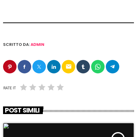
SCRITTO DA:
ADMIN
email
RATE IT
POST SIMILI