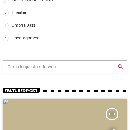
i
Theater
Umbria Jazz
i
-
Uncategorized
i
search
FEATURED POST
i
insert_link
-