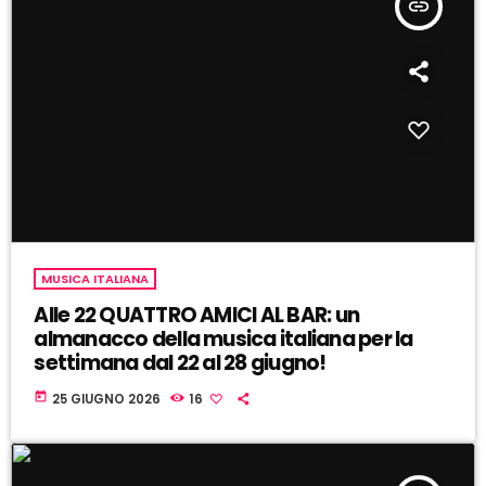
insert_link
MUSICA ITALIANA
Alle 22 QUATTRO AMICI AL BAR: un
almanacco della musica italiana per la
settimana dal 22 al 28 giugno!
today
25 GIUGNO 2026
16