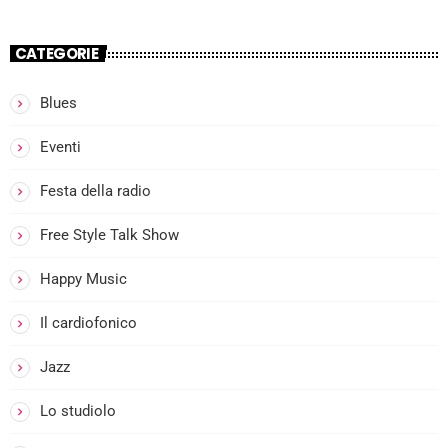
CATEGORIE
Blues
more_vert
Eventi
I
Festa della radio
close
l
Free Style Talk Show
Happy Music
i
Il cardiofonico
Jazz
Lo studiolo