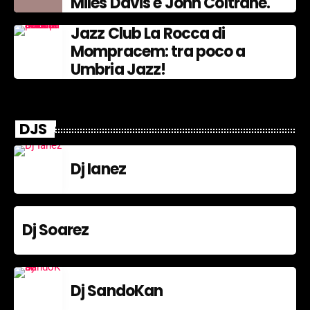
Miles Davis e John Coltrane.
Jazz Club La Rocca di
Mompracem: tra poco a
Umbria Jazz!
DJS
Dj Ianez
Dj Soarez
Dj SandoKan