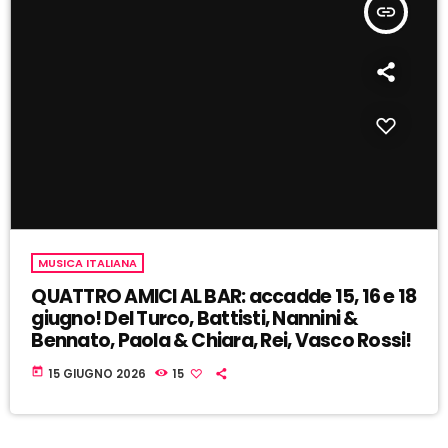
insert_link
MUSICA ITALIANA
QUATTRO AMICI AL BAR: accadde 15, 16 e 18
giugno! Del Turco, Battisti, Nannini &
Bennato, Paola & Chiara, Rei, Vasco Rossi!
today
15 GIUGNO 2026
15