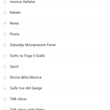
musica italiana
Natale
News
i
Posts
Saturday Mompracem Fever
Sotto la Toga il Giallo
Sport
Storia della Musica
Sulle rive del Gange
Talk show
i
Talk show stile libero