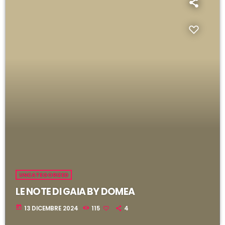
i
l
UNCATEGORIZED
LE NOTE DI GAIA BY DOMEA
today
13 DICEMBRE 2024
115
4