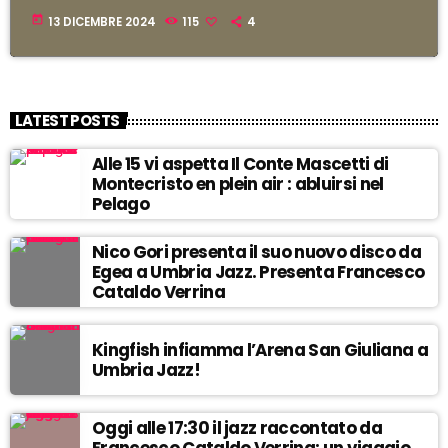
today
13 DICEMBRE 2024
115
4
LATEST POSTS
Alle 15 vi aspetta Il Conte Mascetti di
Montecristo en plein air : abluirsi nel
Pelago
Nico Gori presenta il suo nuovo disco da
Egea a Umbria Jazz. Presenta Francesco
Cataldo Verrina
Kingfish infiamma l’Arena San Giuliana a
Umbria Jazz!
Oggi alle 17:30 il jazz raccontato da