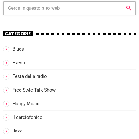
search
CATEGORIE
Blues
more_vert
Eventi
I
Festa della radio
close
l
Free Style Talk Show
Happy Music
i
Il cardiofonico
Jazz