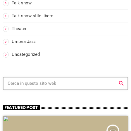
Talk show
i
Talk show stile libero
i
Theater
Umbria Jazz
i
-
Uncategorized
i
search
FEATURED POST
i