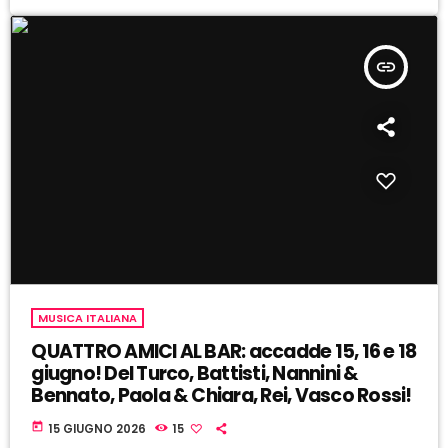
insert_link
MUSICA ITALIANA
QUATTRO AMICI AL BAR: accadde 15, 16 e 18
giugno! Del Turco, Battisti, Nannini &
Bennato, Paola & Chiara, Rei, Vasco Rossi!
today
15 GIUGNO 2026
15