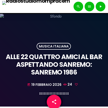
search
menu
play_arrow
MUSICA ITALIANA
ALLE 22 QUATTRO AMICI AL BAR
ASPETTANDO SANREMO:
SANREMO 1986
19 FEBBRAIO 2026
24
today
share
email