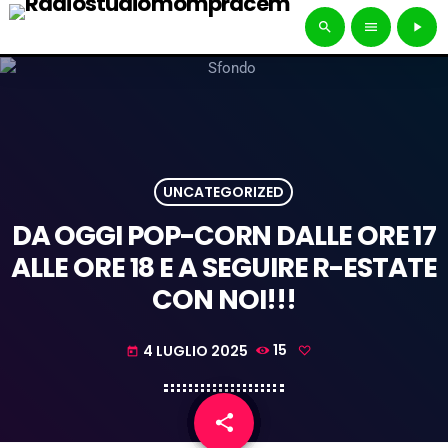
search
menu
play_arrow
UNCATEGORIZED
DA OGGI POP-CORN DALLE ORE 17
ALLE ORE 18 E A SEGUIRE R-ESTATE
CON NOI!!!
4 LUGLIO 2025
15
today
share
email