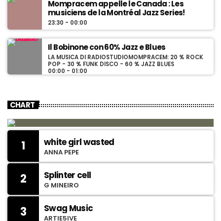
Mompracem appelle le Canada : Les
musiciens de la Montréal Jazz Series!
23:30 - 00:00
Il Bobinone con 60% Jazz e Blues
LA MUSICA DI RADIOSTUDIOMOMPRACEM: 20 % ROCK
POP - 30 % FUNK DISCO - 60 % JAZZ BLUES
00:00 - 01:00
CHART
white girl wasted
1
ANNA PEPE
Splinter cell
2
G MINEIRO
Swag Music
3
ARTIE5IVE