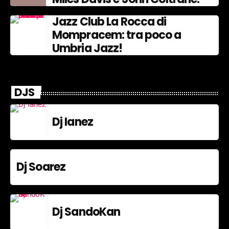
Jazz Club La Rocca di
Mompracem: tra poco a
Umbria Jazz!
DJS
Dj Ianez
Dj Soarez
Dj SandoKan