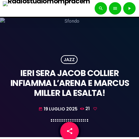
search
menu
play_arrow
JAZZ
IERI SERA JACOB COLLIER
INFIAMMA L’ARENA E MARCUS
MILLER LA ESALTA!
19 LUGLIO 2025
21
today
share
email