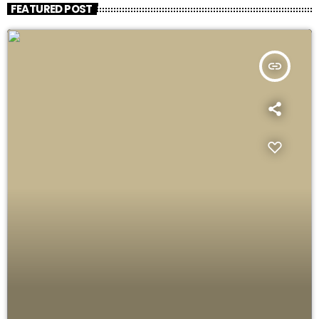
FEATURED POST
insert_link