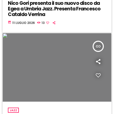
Nico Gori presenta il suo nuovo disco da
Egea a Umbria Jazz. Presenta Francesco
Cataldo Verrina
today
11 LUGLIO 2026
13
insert_link
JAZZ