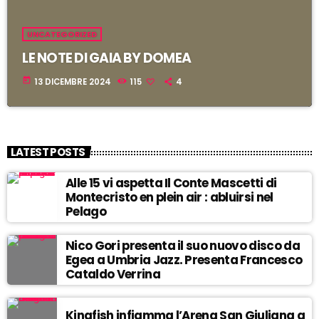
UNCATEGORIZED
LE NOTE DI GAIA BY DOMEA
today
13 DICEMBRE 2024
115
4
LATEST POSTS
Alle 15 vi aspetta Il Conte Mascetti di
Montecristo en plein air : abluirsi nel
Pelago
Nico Gori presenta il suo nuovo disco da
Egea a Umbria Jazz. Presenta Francesco
Cataldo Verrina
Kingfish infiamma l’Arena San Giuliana a