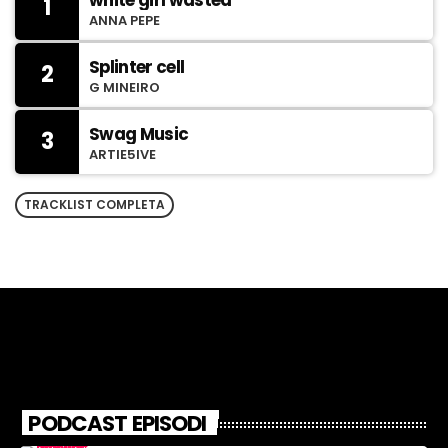
white girl wasted
1
ANNA PEPE
Splinter cell
2
G MINEIRO
Swag Music
3
ARTIE5IVE
TRACKLIST COMPLETA
PODCAST EPISODI