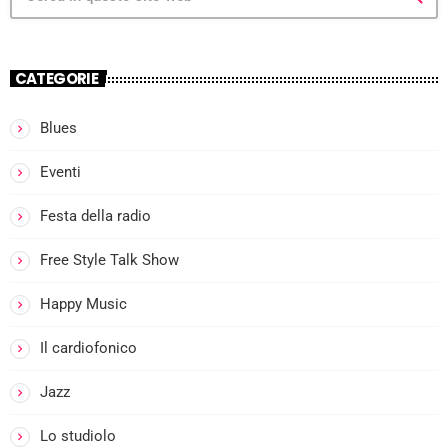
CATEGORIE
Blues
more_vert
Eventi
I
Festa della radio
close
l
Free Style Talk Show
Happy Music
i
Il cardiofonico
Jazz
Lo studiolo