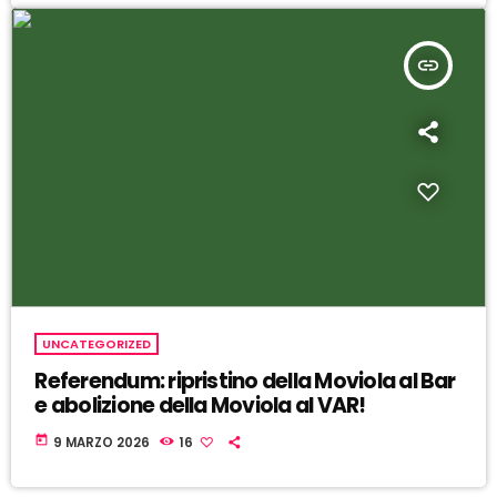
insert_link
UNCATEGORIZED
Referendum: ripristino della Moviola al Bar
e abolizione della Moviola al VAR!
today
9 MARZO 2026
16