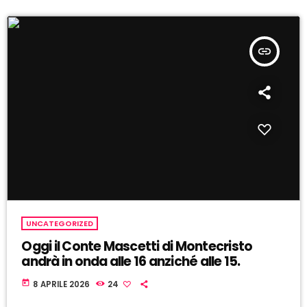
insert_link
UNCATEGORIZED
Oggi il Conte Mascetti di Montecristo
andrà in onda alle 16 anziché alle 15.
today
8 APRILE 2026
24