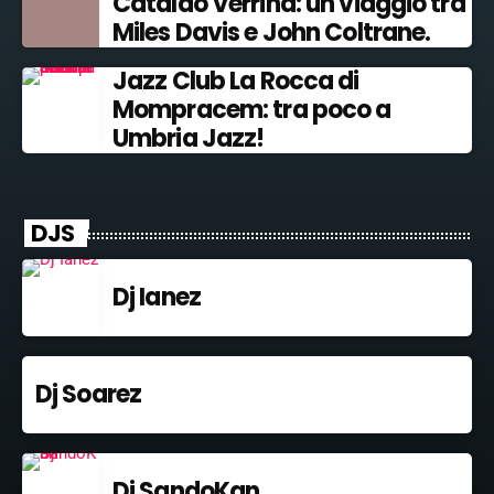
Cataldo Verrina: un viaggio tra
Miles Davis e John Coltrane.
Jazz Club La Rocca di
Mompracem: tra poco a
Umbria Jazz!
DJS
Dj Ianez
Dj Soarez
Dj SandoKan