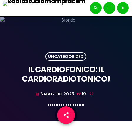
search
menu
play_arrow
UNCATEGORIZED
IL CARDIOFONICO: IL
CARDIORADIOTONICO!
6 MAGGIO 2025
10
today
share
email