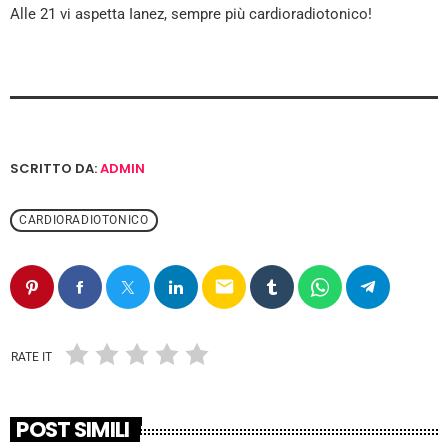
Alle 21 vi aspetta Ianez, sempre più cardioradiotonico!
SCRITTO DA:
ADMIN
CARDIORADIOTONICO
email
RATE IT
POST SIMILI