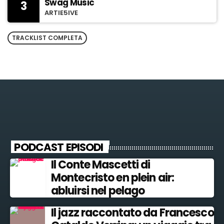
Swag Music
3
ARTIE5IVE
TRACKLIST COMPLETA
PODCAST EPISODI
Il Conte Mascetti di
Montecristo en plein air:
abluirsi nel pelago
Il jazz raccontato da Francesco