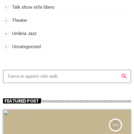
Talk show stile libero
i
Theater
Umbria Jazz
i
-
Uncategorized
i
search
FEATURED POST
i
insert_link
-