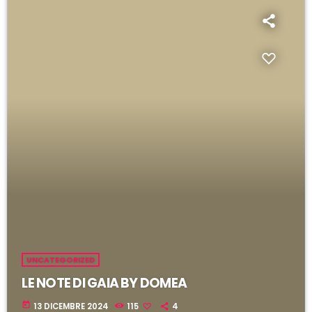
i
l
UNCATEGORIZED
LE NOTE DI GAIA BY DOMEA
today
13 DICEMBRE 2024
115
4