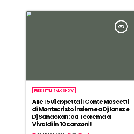
insert_link
FREE STYLE TALK SHOW
Alle 15 vi aspetta il Conte Mascetti
di Montecristo insieme a Dj Ianez e
Dj Sandokan: da Teorema a
Vivaldi in 10 canzoni!