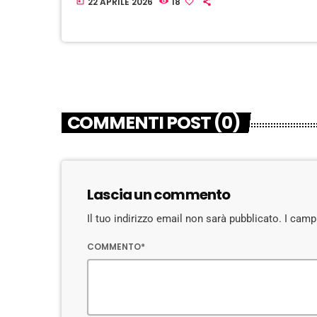
22 APRILE 2026
18
today
COMMENTI POST (0)
Lascia un commento
Il tuo indirizzo email non sarà pubblicato. I cam
COMMENTO*