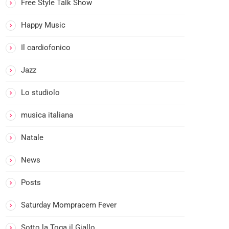
PRIM
U
Free Style Talk Show
O
N
CAFF
Happy Music
G
E’
O
Il cardiofonico
M
A
Jazz
R
E
Lo studiolo
D
musica italiana
I
M
Natale
O
M
News
P
R
Posts
A
Saturday Mompracem Fever
C
E
Sotto la Toga il Giallo