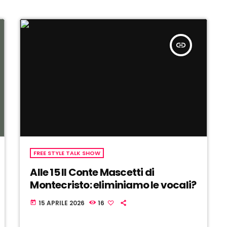
insert_link
FREE STYLE TALK SHOW
Alle 15 Il Conte Mascetti di
Montecristo: eliminiamo le vocali?
15 APRILE 2026
16
today