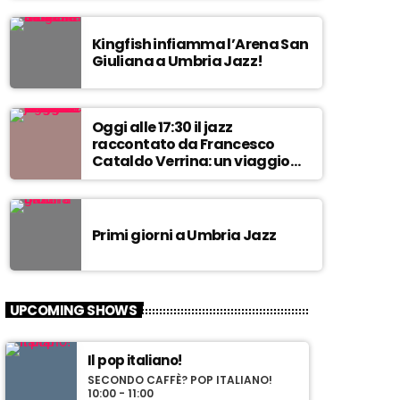
9
m
0
o
!
Kingfish infiamma l’Arena San
m
Giuliana a Umbria Jazz!
p
r
a
c
Oggi alle 17:30 il jazz
raccontato da Francesco
e
Cataldo Verrina: un viaggio
m
tra Miles Davis e John
e
Coltrane. In diretta da Egea.
a
l
Primi giorni a Umbria Jazz
l
a
s
u
UPCOMING SHOWS
a
p
i
Il pop italiano!
ù
SECONDO CAFFÈ? POP ITALIANO!
b
10:00 - 11:00