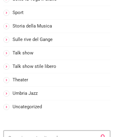
M
:
Sport
I
L
Storia della Musica
P
Sulle rive del Gange
R
I
Talk show
M
O
Talk show stile libero
C
A
Theater
F
Umbria Jazz
F
E
Uncategorized
’
I
l
p
G
r