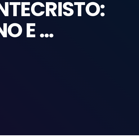
NTECRISTO:
O E …