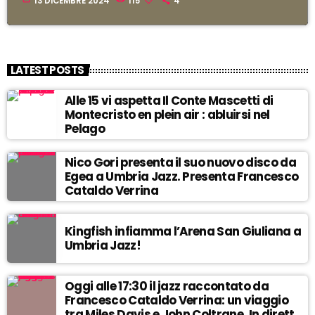
13 DICEMBRE 2024
115
4
LATEST POSTS
Alle 15 vi aspetta Il Conte Mascetti di
Montecristo en plein air : abluirsi nel
Pelago
Nico Gori presenta il suo nuovo disco da
Egea a Umbria Jazz. Presenta Francesco
Cataldo Verrina
Kingfish infiamma l’Arena San Giuliana a
Umbria Jazz!
Oggi alle 17:30 il jazz raccontato da
Francesco Cataldo Verrina: un viaggio
tra Miles Davis e John Coltrane. In diretta