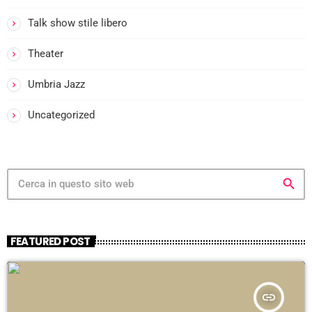
Talk show stile libero
Theater
Umbria Jazz
Uncategorized
search
FEATURED POST
insert_link