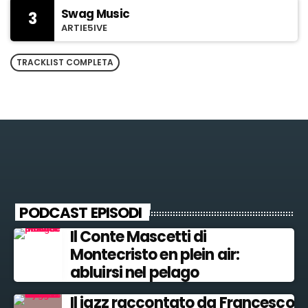
Swag Music
3
ARTIE5IVE
TRACKLIST COMPLETA
PODCAST EPISODI
Il Conte Mascetti di
Montecristo en plein air:
abluirsi nel pelago
Il jazz raccontato da Francesco