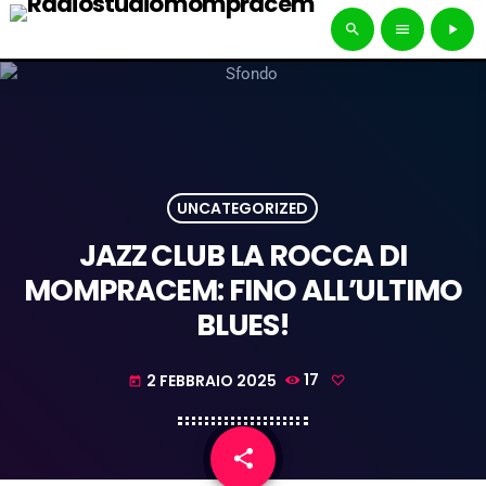
search
menu
play_arrow
UNCATEGORIZED
JAZZ CLUB LA ROCCA DI
MOMPRACEM: FINO ALL’ULTIMO
BLUES!
2 FEBBRAIO 2025
17
today
share
email