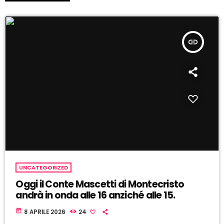
insert_link
UNCATEGORIZED
Oggi il Conte Mascetti di Montecristo
andrà in onda alle 16 anziché alle 15.
today
8 APRILE 2026
24