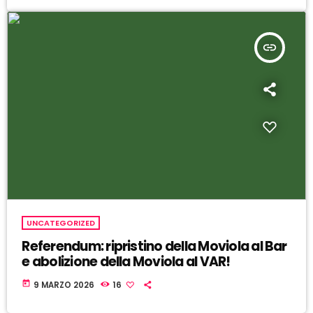
insert_link
UNCATEGORIZED
Referendum: ripristino della Moviola al Bar
e abolizione della Moviola al VAR!
today
9 MARZO 2026
16