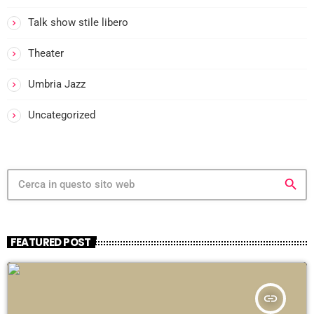
I
Talk show stile libero
Theater
I
-
Umbria Jazz
Uncategorized
I
search
i
FEATURED POST
-
:
insert_link