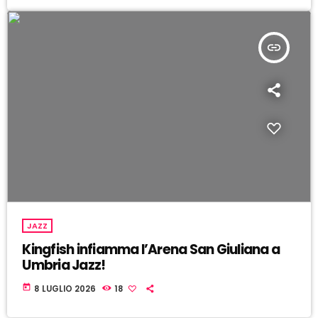
insert_link
JAZZ
Kingfish infiamma l’Arena San Giuliana a
Umbria Jazz!
today
8 LUGLIO 2026
18