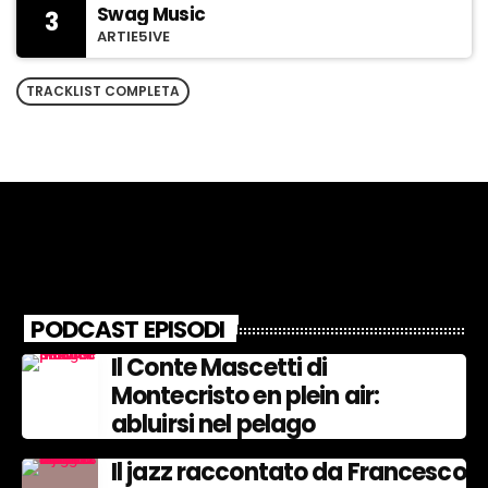
Swag Music
3
ARTIE5IVE
TRACKLIST COMPLETA
PODCAST EPISODI
Il Conte Mascetti di
Montecristo en plein air:
abluirsi nel pelago
Il jazz raccontato da Francesco