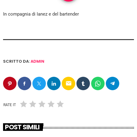
In compagnia di Ianez e del bartender
SCRITTO DA:
ADMIN
email
RATE IT
POST SIMILI