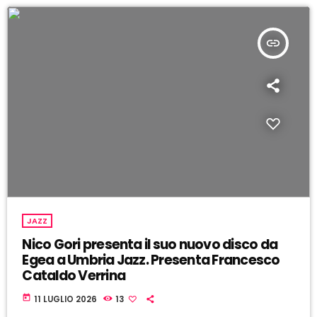
insert_link
JAZZ
Nico Gori presenta il suo nuovo disco da
Egea a Umbria Jazz. Presenta Francesco
Cataldo Verrina
today
11 LUGLIO 2026
13