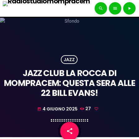
search
menu
play_arrow
JAZZ
JAZZ CLUB LA ROCCA DI
MOMPRACEM: QUESTA SERA ALLE
22 BILL EVANS!
4 GIUGNO 2025
27
today
share
email