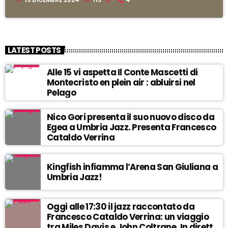
LATEST POSTS
l
Alle 15 vi aspetta Il Conte Mascetti di
Montecristo en plein air : abluirsi nel
Pelago
Nico Gori presenta il suo nuovo disco da
Egea a Umbria Jazz. Presenta Francesco
Cataldo Verrina
Kingfish infiamma l’Arena San Giuliana a
Umbria Jazz!
Oggi alle 17:30 il jazz raccontato da
Francesco Cataldo Verrina: un viaggio
tra Miles Davis e John Coltrane. In diretta