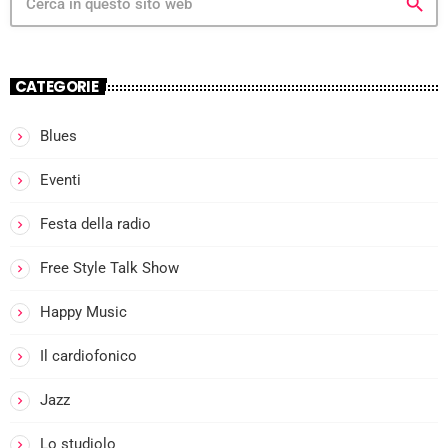
search
CATEGORIE
Blues
more_vert
Eventi
I
Festa della radio
close
l
Free Style Talk Show
Happy Music
i
Il cardiofonico
Jazz
Lo studiolo