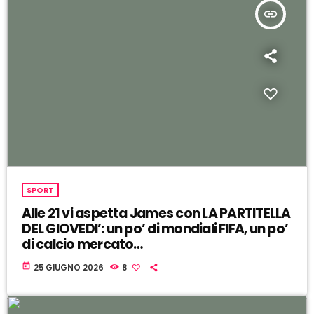
insert_link
SPORT
Alle 21 vi aspetta James con LA PARTITELLA
DEL GIOVEDI’: un po’ di mondiali FIFA, un po’
di calcio mercato…
today
25 GIUGNO 2026
8