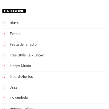
CATEGORIE
Blues
more_vert
Eventi
I
Festa della radio
close
l
Free Style Talk Show
Happy Music
i
Il cardiofonico
Jazz
Lo studiolo
musica italiana