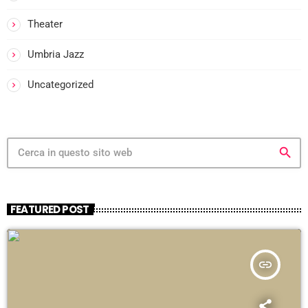
i
Theater
Umbria Jazz
i
-
Uncategorized
i
search
FEATURED POST
i
insert_link
-