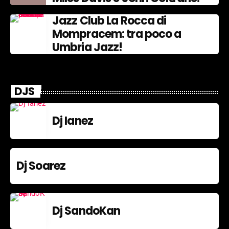
Jazz Club La Rocca di
Mompracem: tra poco a
Umbria Jazz!
DJS
Dj Ianez
Dj Soarez
Dj SandoKan