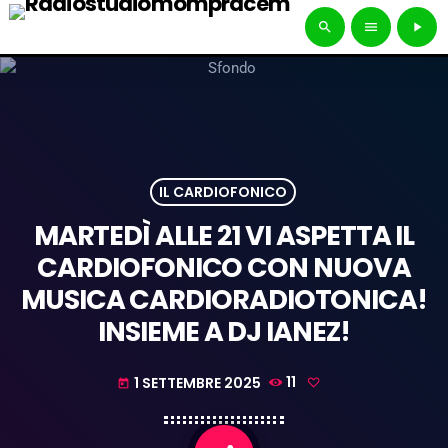
search
menu
play_arrow
IL CARDIOFONICO
MARTEDÌ ALLE 21 VI ASPETTA IL
CARDIOFONICO CON NUOVA
MUSICA CARDIORADIOTONICA!
INSIEME A DJ IANEZ!
1 SETTEMBRE 2025
11
today