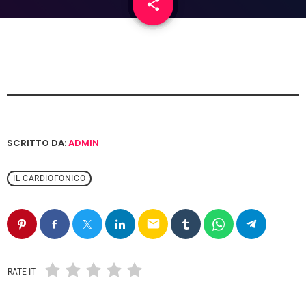
share
email
SCRITTO DA:
ADMIN
IL CARDIOFONICO
email
RATE IT