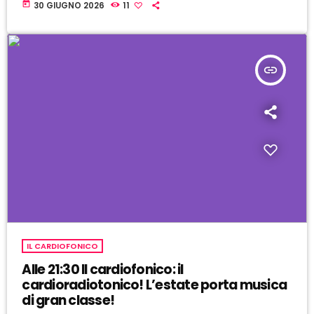
today
30 GIUGNO 2026
11
insert_link
IL CARDIOFONICO
Alle 21:30 Il cardiofonico: il
cardioradiotonico! L’estate porta musica
di gran classe!