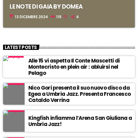
LE NOTE DI GAIA BY DOMEA
today
13 DICEMBRE 2024
115
4
LATEST POSTS
Alle 15 vi aspetta Il Conte Mascetti di
Montecristo en plein air : abluirsi nel
Pelago
Nico Gori presenta il suo nuovo disco da
Egea a Umbria Jazz. Presenta Francesco
Cataldo Verrina
Kingfish infiamma l’Arena San Giuliana a
Umbria Jazz!