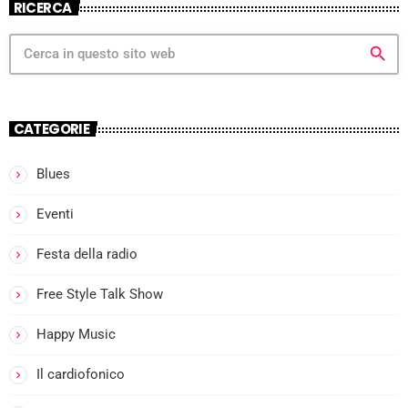
RICERCA
search
CATEGORIE
Blues
Eventi
Festa della radio
Free Style Talk Show
Happy Music
Il cardiofonico