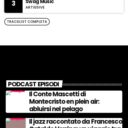
Swag Music
3
ARTIE5IVE
TRACKLIST COMPLETA
PODCAST EPISODI
Il Conte Mascetti di
Montecristo en plein air:
abluirsi nel pelago
Il jazz raccontato da Francesco