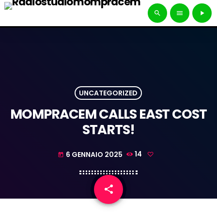
search
menu
play_arrow
UNCATEGORIZED
MOMPRACEM CALLS EAST COST
STARTS!
6 GENNAIO 2025
14
today
share
email