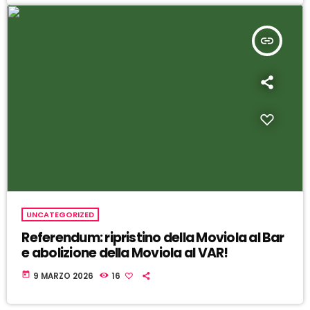
insert_link
UNCATEGORIZED
Referendum: ripristino della Moviola al Bar
e abolizione della Moviola al VAR!
today
9 MARZO 2026
16