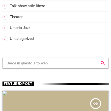
I
Talk show stile libero
Theater
I
-
Umbria Jazz
Uncategorized
I
search
i
FEATURED POST
-
:
insert_link