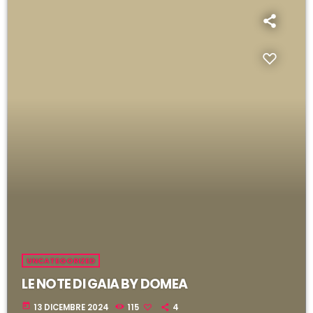
l
i
UNCATEGORIZED
LE NOTE DI GAIA BY DOMEA
today
13 DICEMBRE 2024
115
4