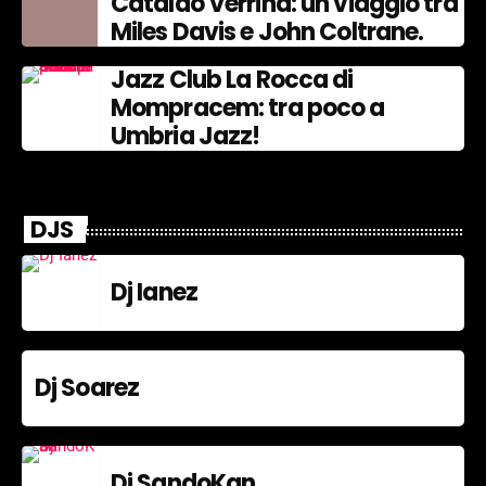
Cataldo Verrina: un viaggio tra
Miles Davis e John Coltrane.
Jazz Club La Rocca di
Mompracem: tra poco a
Umbria Jazz!
DJS
Dj Ianez
Dj Soarez
Dj SandoKan