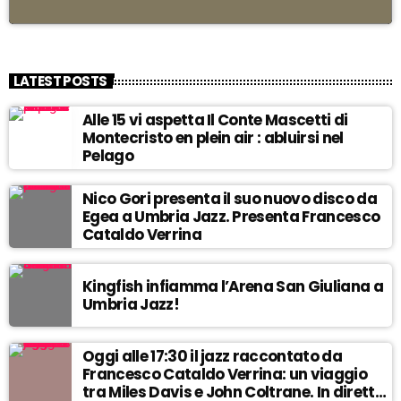
LATEST POSTS
l
Alle 15 vi aspetta Il Conte Mascetti di
Montecristo en plein air : abluirsi nel
Pelago
Nico Gori presenta il suo nuovo disco da
Egea a Umbria Jazz. Presenta Francesco
Cataldo Verrina
Kingfish infiamma l’Arena San Giuliana a
Umbria Jazz!
Oggi alle 17:30 il jazz raccontato da
Francesco Cataldo Verrina: un viaggio
tra Miles Davis e John Coltrane. In diretta