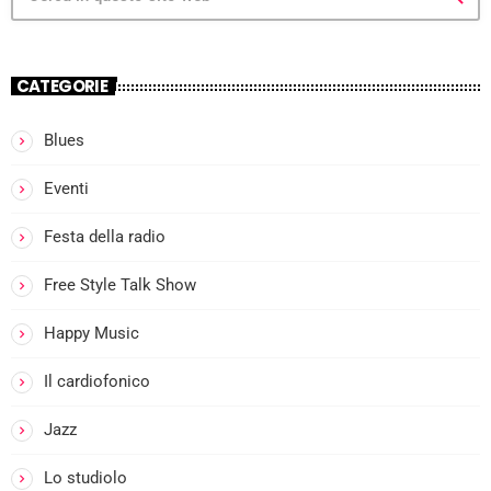
CATEGORIE
Blues
more_vert
Eventi
I
Festa della radio
close
l
Free Style Talk Show
Happy Music
i
Il cardiofonico
Jazz
Lo studiolo