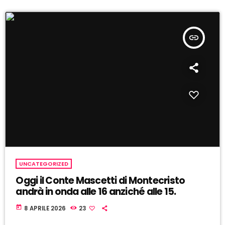
insert_link
UNCATEGORIZED
Oggi il Conte Mascetti di Montecristo
andrà in onda alle 16 anziché alle 15.
today
8 APRILE 2026
23