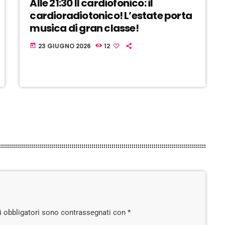
Alle 21:30 Il cardiofonico: il
cardioradiotonico! L’estate porta
musica di gran classe!
23 GIUGNO 2026
12
today
pi obbligatori sono contrassegnati con *