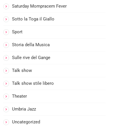
c
Saturday Mompracem Fever
k
e
Sotto la Toga il Giallo
P
o
Sport
p
Storia della Musica
L
A
M
Sulle rive del Gange
5
U
0
S
Talk show
%
I
R
C
A
o
Talk show stile libero
D
c
I
k
Theater
R
P
A
o
Umbria Jazz
D
p
I
O
-
Uncategorized
S
3
T