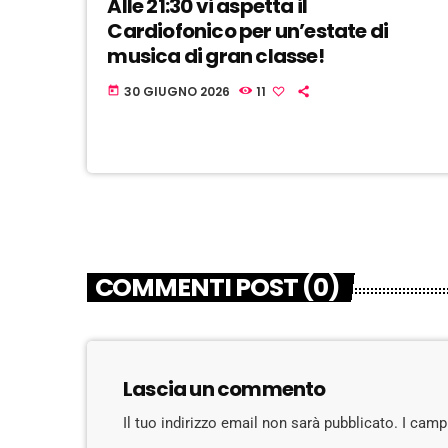
Alle 21:30 vi aspetta il
Cardiofonico per un’estate di
musica di gran classe!
30 GIUGNO 2026
11
today
COMMENTI POST (0)
Lascia un commento
Il tuo indirizzo email non sarà pubblicato. I cam