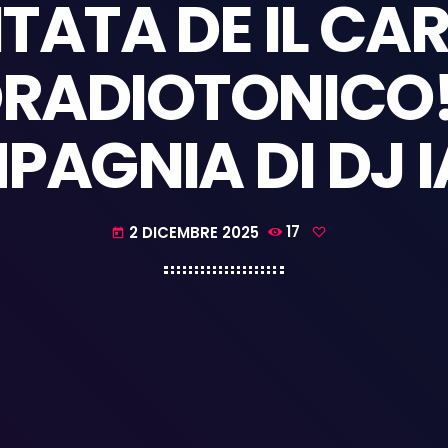
ATA DE IL CA
RADIOTONICO! 
AGNIA DI DJ 
2 DICEMBRE 2025
17
today