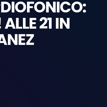
RDIOFONICO:
ALLE 21 IN
IANEZ