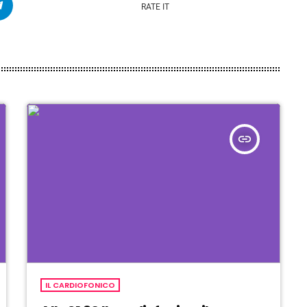
RATE IT
insert_link
IL CARDIOFONICO