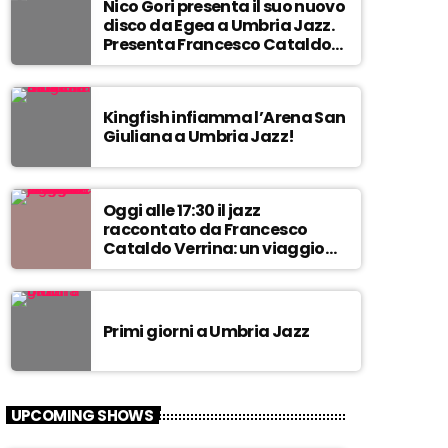
s
Nico Gori presenta il suo nuovo
disco da Egea a Umbria Jazz.
Presenta Francesco Cataldo
Verrina
Kingfish infiamma l’Arena San
Giuliana a Umbria Jazz!
Oggi alle 17:30 il jazz
raccontato da Francesco
Cataldo Verrina: un viaggio
tra Miles Davis e John
Coltrane. In diretta da Egea.
Primi giorni a Umbria Jazz
UPCOMING SHOWS