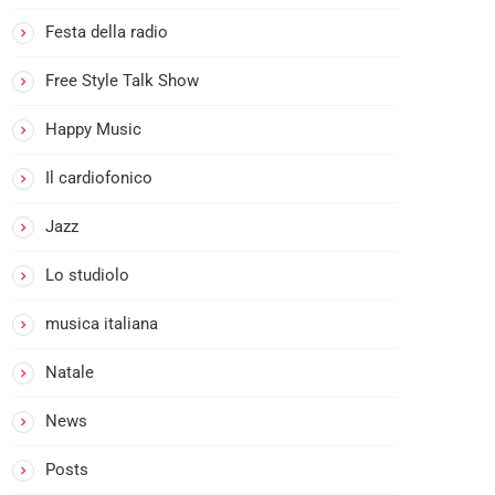
I
l
Festa della radio
B
o
Free Style Talk Show
b
Happy Music
i
n
Il cardiofonico
o
n
Jazz
e
c
Lo studiolo
o
musica italiana
n
5
Natale
0
%
News
R
o
Posts