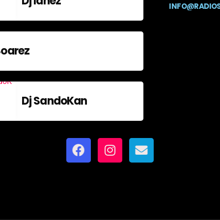
Dj Ianez
INFO@RADIO
Soarez
Dj SandoKan