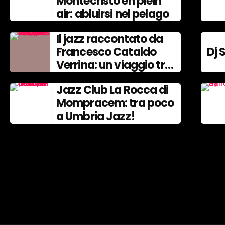
Montecristo en plein
air: abluirsi nel pelago
Il jazz raccontato da
Francesco Cataldo
Dj 
Verrina: un viaggio tra
Miles Davis e John
Jazz Club La Rocca di
Coltrane.
Mompracem: tra poco
a Umbria Jazz!