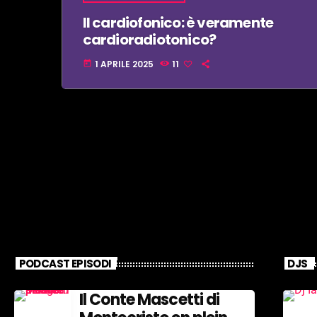
Il cardiofonico: è veramente
cardioradiotonico?
1 APRILE 2025
11
today
PODCAST EPISODI
DJS
Il Conte Mascetti di