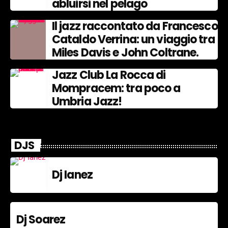
abluirsi nel pelago
Il jazz raccontato da Francesco
Cataldo Verrina: un viaggio tra
Miles Davis e John Coltrane.
Jazz Club La Rocca di
Mompracem: tra poco a
Umbria Jazz!
DJS
Dj Ianez
Dj Soarez