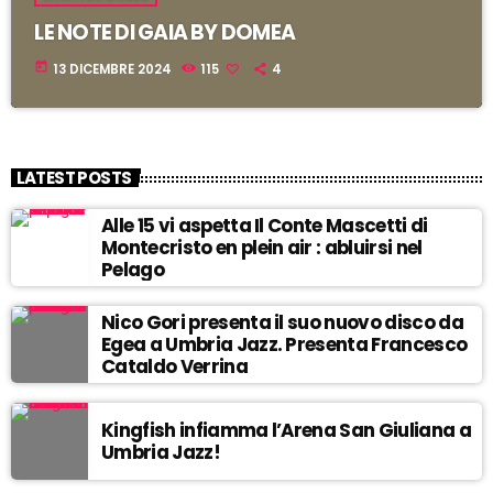
LE NOTE DI GAIA BY DOMEA
i
today
13 DICEMBRE 2024
115
4
i
i
t
LATEST POSTS
i
Alle 15 vi aspetta Il Conte Mascetti di
i
Montecristo en plein air : abluirsi nel
Pelago
!
Nico Gori presenta il suo nuovo disco da
Egea a Umbria Jazz. Presenta Francesco
Cataldo Verrina
r
Kingfish infiamma l’Arena San Giuliana a
Umbria Jazz!