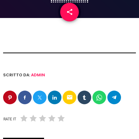
share
email
SCRITTO DA:
ADMIN
email
RATE IT