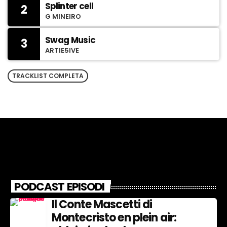
Splinter cell
2
t
G MINEIRO
Swag Music
3
ARTIE5IVE
l
TRACKLIST COMPLETA
i
i
PODCAST EPISODI
!
Il Conte Mascetti di
Montecristo en plein air: