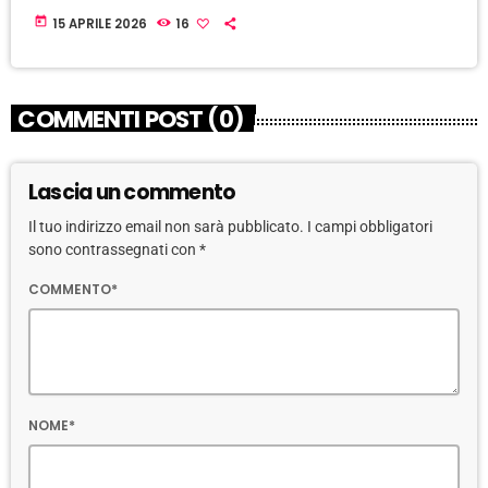
today
15 APRILE 2026
16
COMMENTI POST (0)
Lascia un commento
Il tuo indirizzo email non sarà pubblicato. I campi obbligatori
sono contrassegnati con *
COMMENTO*
NOME*