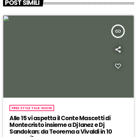
POST SIMILI
insert_link
FREE STYLE TALK SHOW
Alle 15 vi aspetta il Conte Mascetti di
Montecristo insieme a Dj Ianez e Dj
Sandokan: da Teorema a Vivaldi in 10