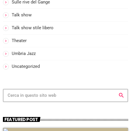
Sulle rive del Gange
Talk show
Talk show stile libero
Theater
Umbria Jazz
I
l
Uncategorized
i
t
search
i
l
t
i
FEATURED POST