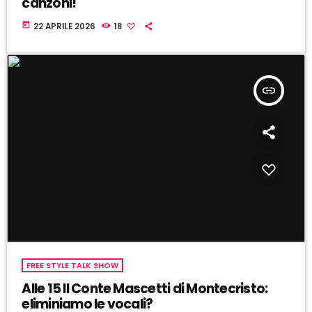
canzoni!
today
22 APRILE 2026
18
insert_link
FREE STYLE TALK SHOW
Alle 15 Il Conte Mascetti di Montecristo:
eliminiamo le vocali?