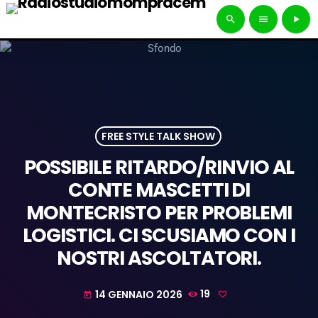
search
menu
play_arrow
FREE STYLE TALK SHOW
POSSIBILE RITARDO/RINVIO AL
CONTE MASCETTI DI
MONTECRISTO PER PROBLEMI
LOGISTICI. CI SCUSIAMO CON I
NOSTRI ASCOLTATORI.
14 GENNAIO 2026
19
today