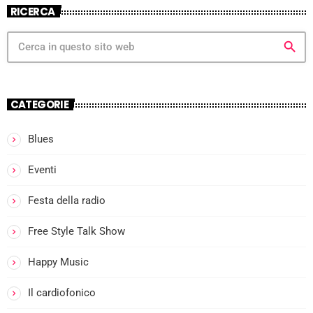
RICERCA
search
CATEGORIE
Blues
more_vert
Eventi
Festa della radio
close
Free Style Talk Show
Happy Music
Il cardiofonico