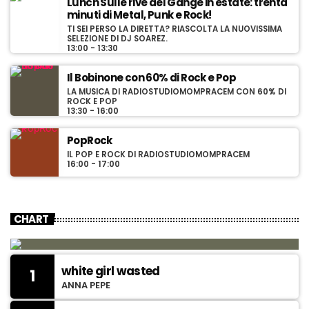
Lunch Sulle rive del Gange in estate: trenta
minuti di Metal, Punk e Rock!
TI SEI PERSO LA DIRETTA? RIASCOLTA LA NUOVISSIMA
SELEZIONE DI DJ SOAREZ.
13:00 - 13:30
r
Il Bobinone con 60% di Rock e Pop
LA MUSICA DI RADIOSTUDIOMOMPRACEM CON 60% DI
t
ROCK E POP
13:30 - 16:00
PopRock
IL POP E ROCK DI RADIOSTUDIOMOMPRACEM
16:00 - 17:00
t
CHART
l
white girl wasted
i
1
ANNA PEPE