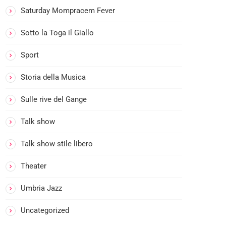
A
Saturday Mompracem Fever
C
E
Sotto la Toga il Giallo
M
:
Sport
I
L
Storia della Musica
P
Sulle rive del Gange
R
I
Talk show
M
O
Talk show stile libero
C
A
Theater
F
Umbria Jazz
F
E
Uncategorized
’