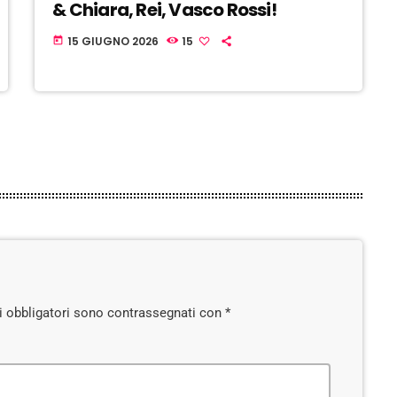
& Chiara, Rei, Vasco Rossi!
15 GIUGNO 2026
15
today
pi obbligatori sono contrassegnati con *