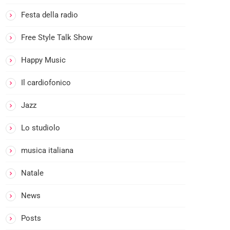
A
CEM:
L
Festa della radio
IL
L
PRIM
U
Free Style Talk Show
O
N
CAFF
Happy Music
G
E’
O
Il cardiofonico
M
A
Jazz
R
E
Lo studiolo
D
musica italiana
I
M
Natale
O
M
News
P
R
Posts