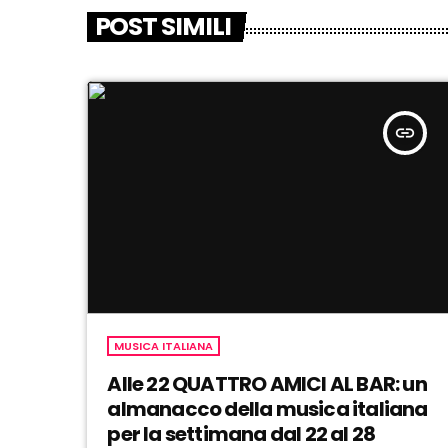
POST SIMILI
insert_link
MUSICA ITALIANA
Alle 22 QUATTRO AMICI AL BAR: un
almanacco della musica italiana
per la settimana dal 22 al 28