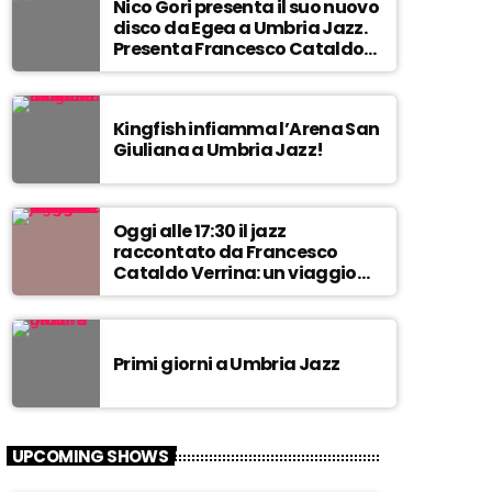
Nico Gori presenta il suo nuovo
8
d
disco da Egea a Umbria Jazz.
0
i
Presenta Francesco Cataldo
e
o
Verrina
9
m
0
o
!
Kingfish infiamma l’Arena San
m
Giuliana a Umbria Jazz!
p
r
a
c
Oggi alle 17:30 il jazz
raccontato da Francesco
e
Cataldo Verrina: un viaggio
m
tra Miles Davis e John
e
Coltrane. In diretta da Egea.
a
l
Primi giorni a Umbria Jazz
l
a
s
u
UPCOMING SHOWS
a
p