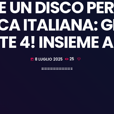
 UN DISCO PER 
A ITALIANA: G
TE 4! INSIEME A
8 LUGLIO 2025
25
today