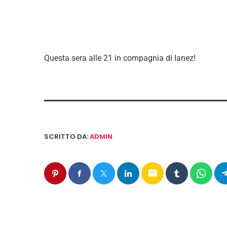
Questa sera alle 21 in compagnia di Ianez!
SCRITTO DA:
ADMIN
email
POST SIMILI