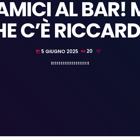
MICI AL BAR!
E C’È RICCAR
5 GIUGNO 2025
20
today