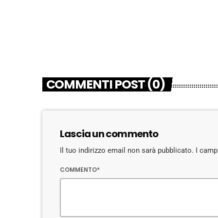
25 GIUGNO 2026
16
today
COMMENTI POST (0)
Lascia un commento
Il tuo indirizzo email non sarà pubblicato. I cam
COMMENTO*