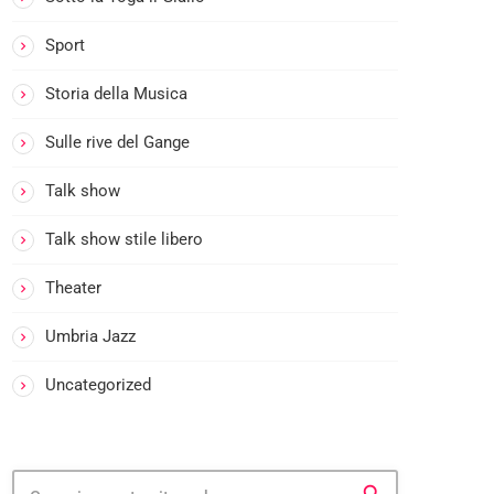
M
:
Sport
I
L
Storia della Musica
P
Sulle rive del Gange
R
I
Talk show
M
O
Talk show stile libero
C
A
Theater
F
Umbria Jazz
F
E
Uncategorized
’