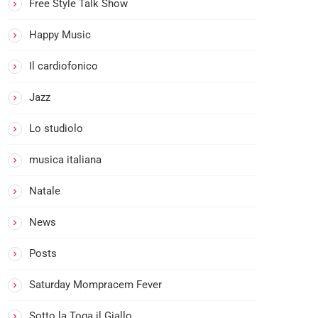
PRIM
U
Free Style Talk Show
O
N
CAFF
Happy Music
G
E’
O
Il cardiofonico
M
A
Jazz
R
E
Lo studiolo
D
musica italiana
I
M
Natale
O
M
News
P
R
Posts
A
Saturday Mompracem Fever
C
E
Sotto la Toga il Giallo