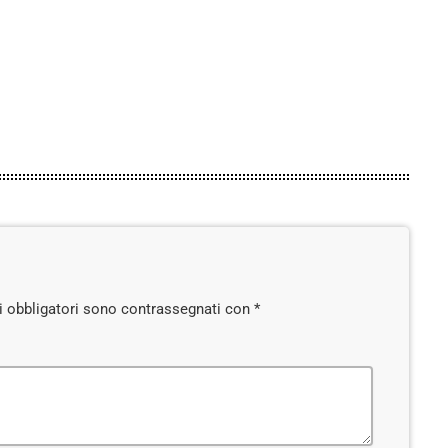
15 GIUGNO 2026
15
today
pi obbligatori sono contrassegnati con *