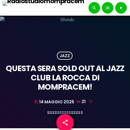
search
menu
play_arrow
JAZZ
QUESTA SERA SOLD OUT AL JAZZ
CLUB LA ROCCA DI
MOMPRACEM!
14 MAGGIO 2025
21
today
share
email