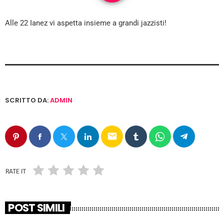
Alle 22 Ianez vi aspetta insieme a grandi jazzisti!
SCRITTO DA:
ADMIN
email
RATE IT
POST SIMILI