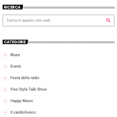
RICERCA
search
CATEGORIE
Blues
Eventi
I
Festa della radio
l
Free Style Talk Show
Happy Music
i
Il cardiofonico