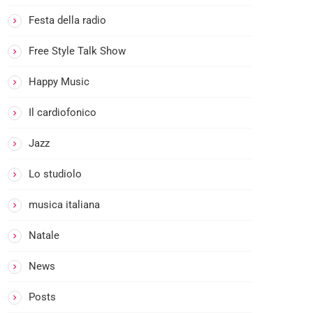
I
l
Festa della radio
B
o
Free Style Talk Show
b
Happy Music
i
n
Il cardiofonico
o
n
Jazz
e
c
Lo studiolo
o
musica italiana
n
5
Natale
0
%
News
R
o
Posts