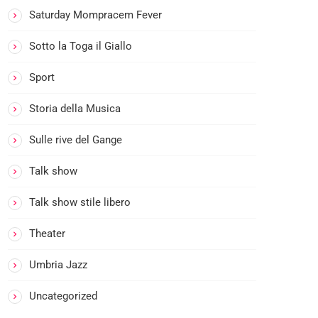
c
Saturday Mompracem Fever
k
e
Sotto la Toga il Giallo
P
o
Sport
p
Storia della Musica
L
A
M
Sulle rive del Gange
5
U
0
S
Talk show
%
I
R
C
A
o
Talk show stile libero
D
c
I
k
Theater
R
P
A
o
Umbria Jazz
D
p
I
O
-
Uncategorized
S
3
T