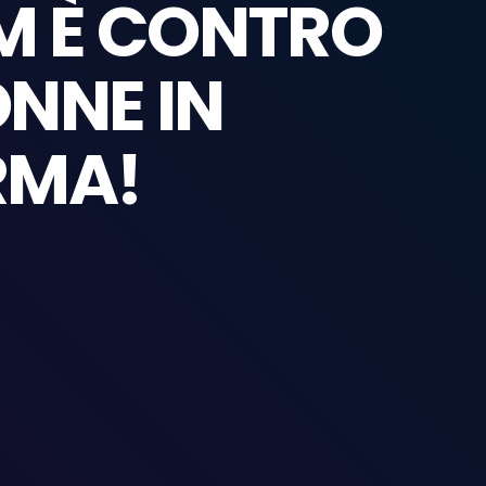
 È CONTRO
ONNE IN
RMA!