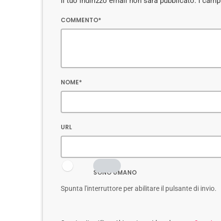
Il tuo indirizzo email non sarà pubblicato. I cam
COMMENTO*
NOME*
URL
SONO UMANO
Spunta l'interruttore per abilitare il pulsante di invio.