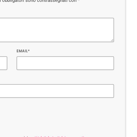
pi obbligatori sono contrassegnati con *
EMAIL*