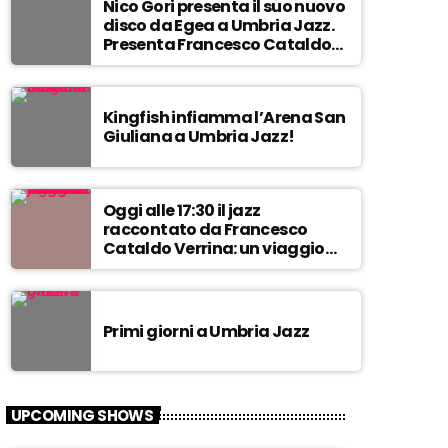
s
Nico Gori presenta il suo nuovo
disco da Egea a Umbria Jazz.
Presenta Francesco Cataldo
Verrina
Kingfish infiamma l’Arena San
Giuliana a Umbria Jazz!
Oggi alle 17:30 il jazz
raccontato da Francesco
Cataldo Verrina: un viaggio
tra Miles Davis e John
Coltrane. In diretta da Egea.
Primi giorni a Umbria Jazz
UPCOMING SHOWS