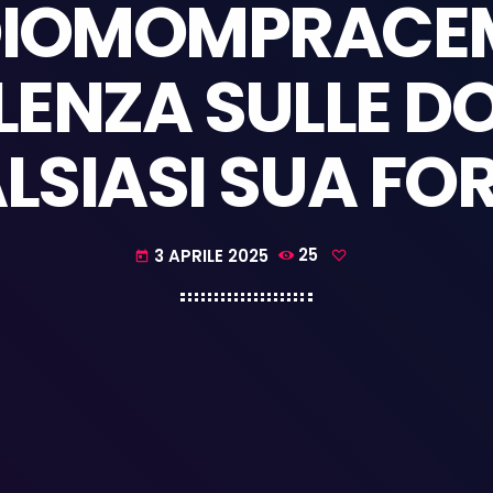
DIOMOMPRACEM
LENZA SULLE D
LSIASI SUA FO
3 APRILE 2025
25
today