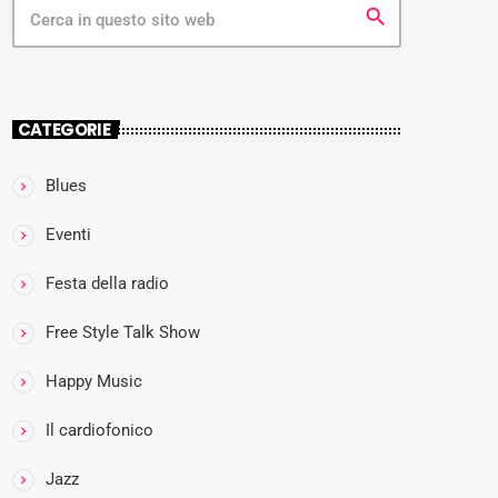
search
HAPPY MUS
R-Esta
CATEGORIE
con Noi
18:00 - 19:
Blues
Eventi
Festa della radio
Free Style Talk Show
Happy Music
Il cardiofonico
Jazz