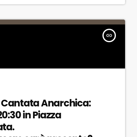
insert_link
a Cantata Anarchica:
0:30 in Piazza
ta.