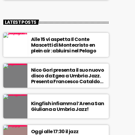
LATEST POSTS
Alle 15 vi aspetta Il Conte
Mascetti di Montecristo en
plein air : abluirsi nel Pelago
Nico Gori presenta il suo nuovo
disco da Egea a Umbria Jazz.
Presenta Francesco Cataldo
Verrina
Kingfish infiamma l’Arena San
Giuliana a Umbria Jazz!
Oggi alle 17:30 il jazz