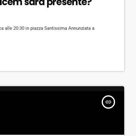
cem sarà presente?
a alle 20:30 in piazza Santissima Annunziata a
insert_link