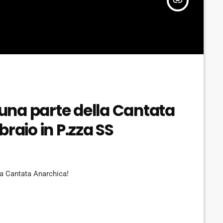
insert_link
i una parte della Cantata
raio in P.zza SS
a Cantata Anarchica!