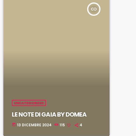
insert_link
UNCATEGORIZED
LE NOTE DI GAIA BY DOMEA
13 DICEMBRE 2024
115
4
today