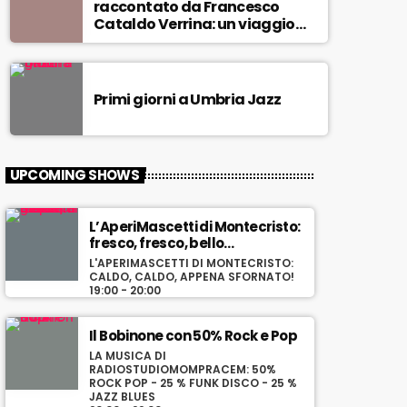
raccontato da Francesco
Cataldo Verrina: un viaggio
tra Miles Davis e John
Coltrane. In diretta da Egea.
Primi giorni a Umbria Jazz
UPCOMING SHOWS
L’AperiMascetti di Montecristo:
fresco, fresco, bello
ghiacciato!
L'APERIMASCETTI DI MONTECRISTO:
CALDO, CALDO, APPENA SFORNATO!
19:00 - 20:00
Il Bobinone con 50% Rock e Pop
LA MUSICA DI
RADIOSTUDIOMOMPRACEM: 50%
ROCK POP - 25 % FUNK DISCO - 25 %
JAZZ BLUES