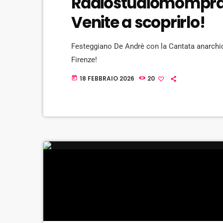
Radiostudiomompra
Venite a scoprirlo!
Festeggiano De Andrè con la Cantata anarchic
Firenze!
18 FEBBRAIO 2026
20
today