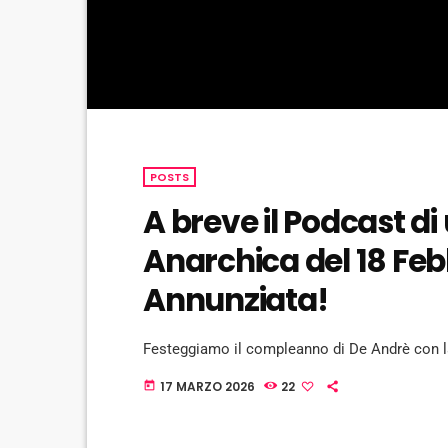
POSTS
A breve il Podcast d
Anarchica del 18 Febb
Annunziata!
Festeggiamo il compleanno di De Andrè con l
17 MARZO 2026
22
today