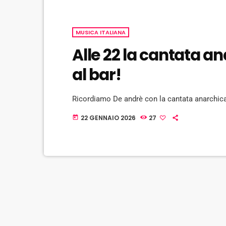
MUSICA ITALIANA
Alle 22 la cantata a
al bar!
Ricordiamo De andrè con la cantata anarchica
22 GENNAIO 2026
27
today